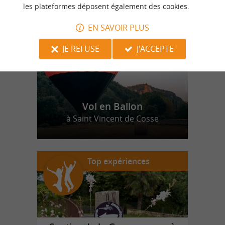
n
o
t
e
c
o
u
p
e
c
o
e
u
r
d
r
les plateformes déposent également des cookies.
EN SAVOIR PLUS
JE REFUSE
J'ACCEPTE
Vol en Ballon
à Saint Vincent de Cosse
Top expériences