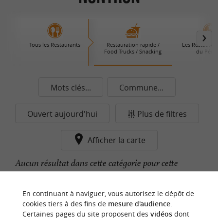
Tous les Restaurants
Restauration rapide /
Les Restaurant
Food Trucks / Snacking
du Périg
Mots clés...
Commune...
Ouvert aujourd'hui
Plus de filtres
Afficher la carte
Aucun résultat dans cette catégorie pour cette
commune pour le moment...
En continuant à naviguer, vous autorisez le dépôt de
cookies tiers à des fins de
mesure d'audience
.
Certaines pages du site proposent des
vidéos
dont