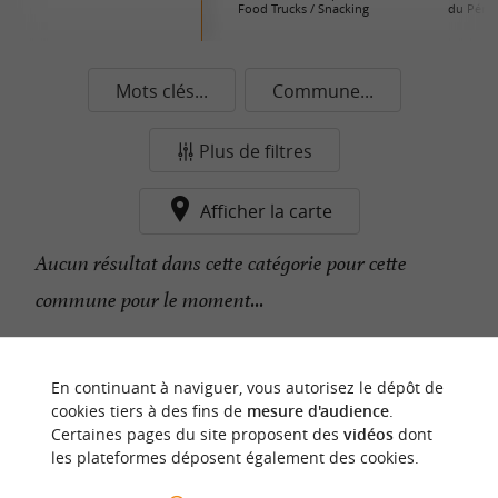
Food Trucks / Snacking
du Périg
Mots clés...
Commune...
Plus de filtres
Afficher la carte
Aucun résultat dans cette catégorie pour cette
commune pour le moment...
n
o
t
e
c
o
u
p
e
c
o
e
u
En continuant à naviguer, vous autorisez le dépôt de
r
d
r
cookies tiers à des fins de
mesure d'audience
.
Certaines pages du site proposent des
vidéos
dont
les plateformes déposent également des cookies.