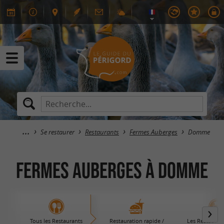
Se restaurer
Restaurants
Fermes Auberges
Domme
Fermes Auberges à Domme
Tous les Restaurants
Restauration rapide /
Les Restaurant