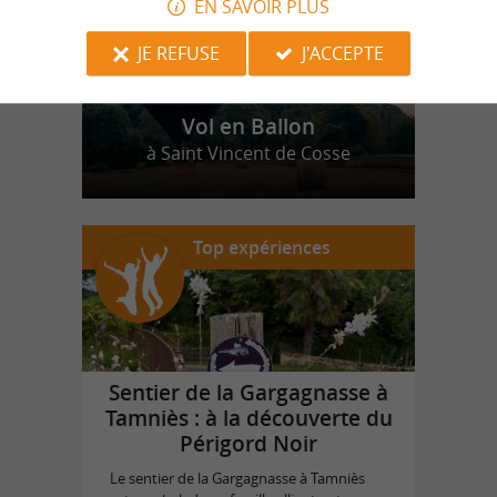
EN SAVOIR PLUS
JE REFUSE
J'ACCEPTE
Vol en Ballon
à Saint Vincent de Cosse
Top expériences
Sentier de la Gargagnasse à
Tamniès : à la découverte du
Périgord Noir
Le sentier de la Gargagnasse à Tamniès