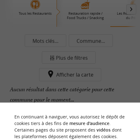
Tous les Restaurants
Restauration rapide /
Les Restaurant
Food Trucks / Snacking
du Périg
Mots clés...
Commune...
Plus de filtres
Afficher la carte
Aucun résultat dans cette catégorie pour cette
commune pour le moment...
En continuant à naviguer, vous autorisez le dépôt de
n
o
t
e
c
o
u
p
e
c
o
e
u
cookies tiers à des fins de
mesure d'audience
.
r
d
r
Certaines pages du site proposent des
vidéos
dont
les plateformes déposent également des cookies.