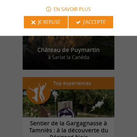
EN SAVOIR PLUS
JE REFUSE
J'ACCEPTE
Château de Puymartin
à Sarlat la Canéda
Top expériences
Sentier de la Gargagnasse à
Tamniès : à la découverte du