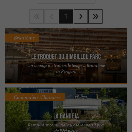
1
Brantôme
Le Troquet du Bimbillou Parc
Un voyage au travers le temps à Brantôme
en Périgord
Coulounieix Chamiers
La Bandeja
Restaurant convivial au cadre sportif près
de Périgueux