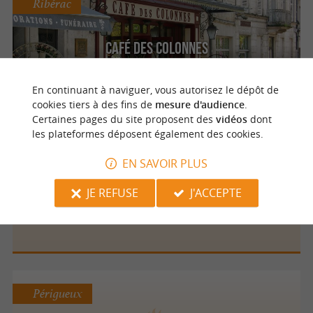
Ribérac
Café des Colonnes
Votre brasserie authentique au cœur de la
Dordogne
En continuant à naviguer, vous autorisez le dépôt de
cookies tiers à des fins de
mesure d'audience
.
Certaines pages du site proposent des
vidéos
dont
les plateformes déposent également des cookies.
Périgueux
EN SAVOIR PLUS
JE REFUSE
J'ACCEPTE
BAR SAINT SILAIN
Périgueux