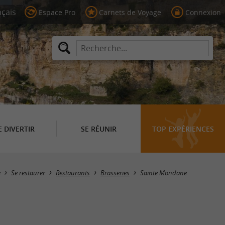
Espace Pro
Carnets de Voyage
Connexion
E DIVERTIR
SE RÉUNIR
TOP EXPÉRIENCES
Masquer la carte
e
Se restaurer
Restaurants
Brasseries
Sainte Mondane