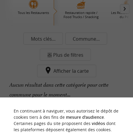
Tous les Restaurants
Restauration rapide /
Les Restaurant
Food Trucks / Snacking
du Périg
Mots clés...
Commune...
Plus de filtres
Afficher la carte
Aucun résultat dans cette catégorie pour cette
commune pour le moment...
En continuant à naviguer, vous autorisez le dépôt de
n
o
t
e
c
o
u
p
e
c
o
e
u
cookies tiers à des fins de
mesure d'audience
.
r
d
r
Certaines pages du site proposent des
vidéos
dont
les plateformes déposent également des cookies.