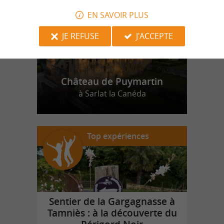
EN SAVOIR PLUS
JE REFUSE
J'ACCEPTE
Château de Puymartin
à Sarlat la Canéda
Top expériences
Sentier de la Gargagnasse à
Tamniès : à la découverte du