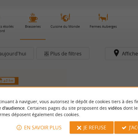
s étoilés
Brasseries
Cuisine du Monde
Fermes Auberges
ord
aujourd'hui
Plus de filtres
Affiche
4.8 km
inuant à naviguer, vous autorisez le dépôt de cookies tiers à des fi
 d'audience
. Certaines pages du site proposent des
vidéos
dont le
ormes déposent également des cookies.
EN SAVOIR PLUS
JE REFUSE
J'A
Le Saint-Sicaire