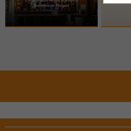
🍺 Le Troquet de Bimbillou – Bar, pub et food truck
Brantôme en Périgord
à Brantôme Découvrez Le Troquet de Bimbillou, la
grande ...