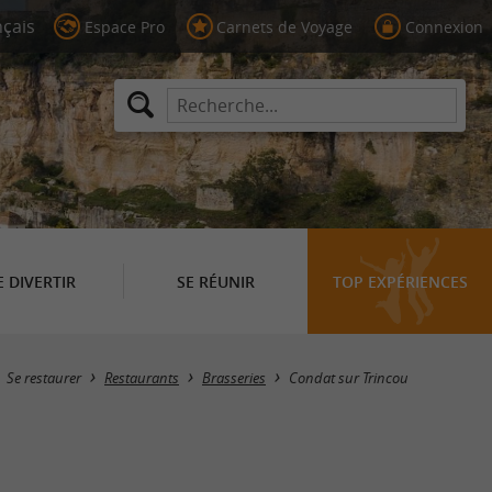
Espace Pro
Carnets de Voyage
Connexion
E DIVERTIR
SE RÉUNIR
TOP EXPÉRIENCES
Masquer la carte
Se restaurer
Restaurants
Brasseries
Condat sur Trincou