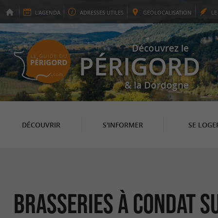
L'
AGENDA
ADRESSES
UTILES
GEO
LOCALISATION
L
Découvrez le
PÉRIGORD
& la Dordogne
DÉCOUVRIR
S'INFORMER
SE LOGE
Brasseries à Condat s