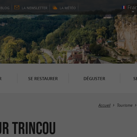
E
BLOG
LA
NEWSLETTER
LA
MÉTÉO
R
SE RESTAURER
DÉGUSTER
S
Accueil
Tourisme
ur Trincou