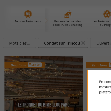
Tous les Restaurants
Restauration rapide /
Les Restaurant
Food Trucks / Snacking
du Périg
Mots clés...
Condat sur Trincou
Ouvert 
Brantôme
Brantôme
4.6 km
En cont
mesure
platef
Le Troquet du Bimbillou Parc
Un voyage au travers le temps à