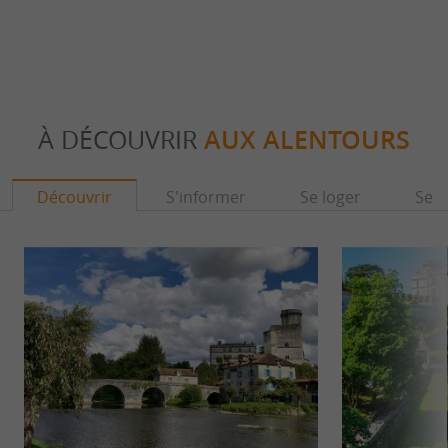
À DÉCOUVRIR
AUX ALENTOURS
Découvrir
S'informer
Se loger
Se r