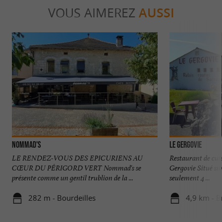
VOUS AIMEREZ
AUSSI
Nommad's
Le Gergovie
LE RENDEZ-VOUS DES EPICURIENS AU
Restaurant de cui
CŒUR DU PÉRIGORD VERT Nommad's se
Gergovie Situé su
présente comme un gentil trublion de la ...
seulement 4 ...
282 m - Bourdeilles
4,9 km - 