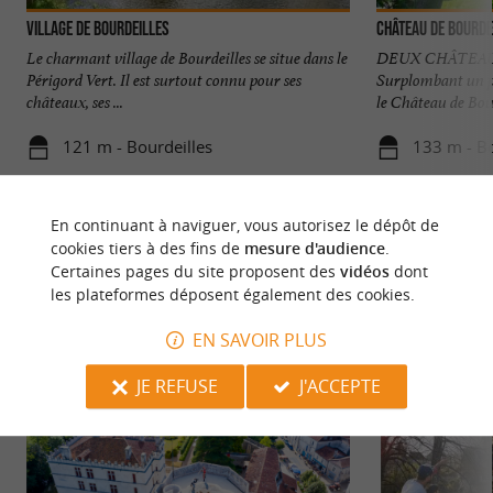
Village de Bourdeilles
Le charmant village de Bourdeilles se situe dans le
DEUX CHÂTEAU
Périgord Vert. Il est surtout connu pour ses
Surplombant un pi
châteaux, ses ...
le Château de Bour
121 m - Bourdeilles
133 m - Bo
En continuant à naviguer, vous autorisez le dépôt de
cookies tiers à des fins de
mesure d'audience
.
Certaines pages du site proposent des
vidéos
dont
les plateformes déposent également des cookies.
NOUS AVONS TESTÉ
POUR VOUS
EN SAVOIR PLUS
JE REFUSE
J'ACCEPTE