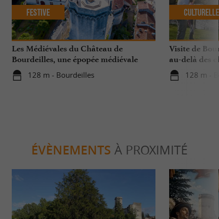
Festive
Culturell
Les Médiévales du Château de
Visite de Bour
Bourdeilles, une épopée médiévale
au-delà des 
incontournable
128 m - Bourdeilles
128 m - B
ÉVÈNEMENTS
À PROXIMITÉ