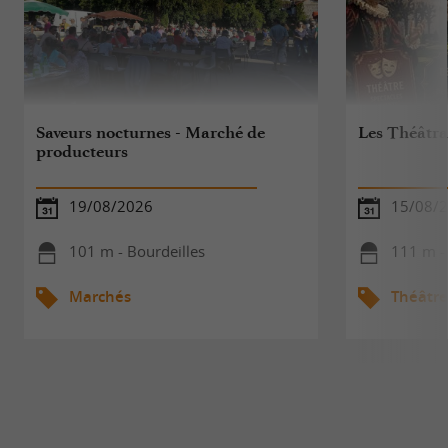
Saveurs nocturnes - Marché de
Les Théâtra
producteurs
19/08/2026
15/08/
101 m - Bourdeilles
111 m -
Marchés
Théâtre