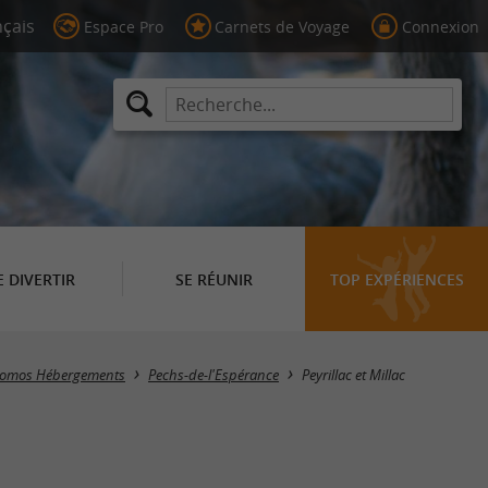
Espace Pro
Carnets de Voyage
Connexion
E DIVERTIR
SE RÉUNIR
TOP EXPÉRIENCES
Masquer la carte
romos Hébergements
Pechs-de-l'Espérance
Peyrillac et Millac