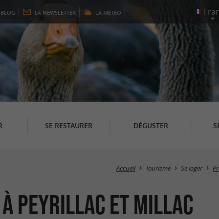
E
BLOG
LA
NEWSLETTER
LA
MÉTÉO
R
SE RESTAURER
DÉGUSTER
S
Accueil
Tourisme
Se loger
P
 Peyrillac et Millac