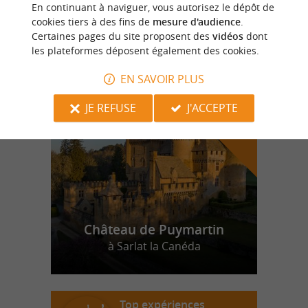
Camping Puynadal Réservez tôt : -15%
En continuant à naviguer, vous autorisez le dépôt de
cookies tiers à des fins de
mesure d'audience
.
Certaines pages du site proposent des
vidéos
dont
les plateformes déposent également des cookies.
n
o
t
e
c
o
u
p
e
c
o
e
u
EN SAVOIR PLUS
r
d
r
JE REFUSE
J'ACCEPTE
Château de Puymartin
à Sarlat la Canéda
Top expériences