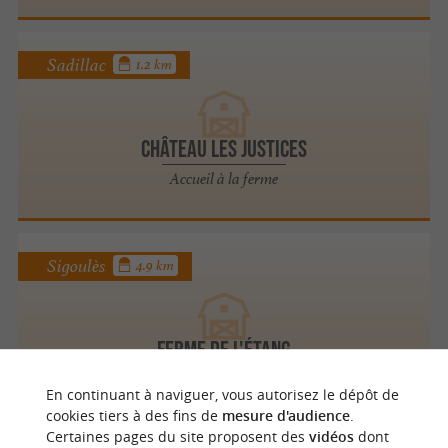
Sadillac
1.2 km
CHÂTEAU LES JUSTICES
Accueil à la ferme
Sigoulès
4.9 km
FERME DE L'ÉTANG
Accueil à la ferme
En continuant à naviguer, vous autorisez le dépôt de
cookies tiers à des fins de
mesure d'audience
.
Certaines pages du site proposent des
vidéos
dont