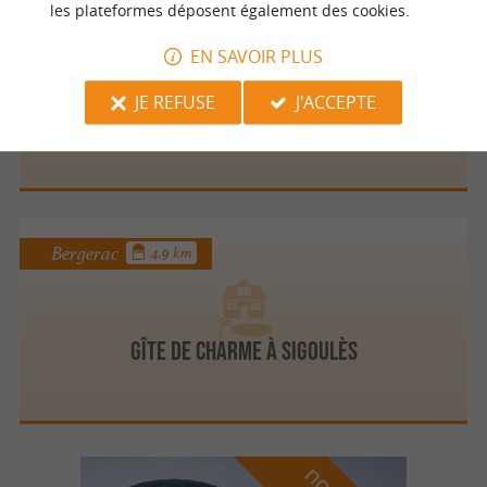
les plateformes déposent également des cookies.
Fonroque
4.9 km
EN SAVOIR PLUS
JE REFUSE
J'ACCEPTE
French Oasis Holidays
Bergerac
4.9 km
Gîte de Charme à Sigoulès