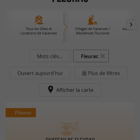
Tous les Gîtes et
Villages de Vacances /
Accueil à l
Locations de Vacances
Résidences Tourisme
Mots clés...
Fleurac
Ouvert aujourd'hui
Plus de filtres
Afficher la carte
Fleurac