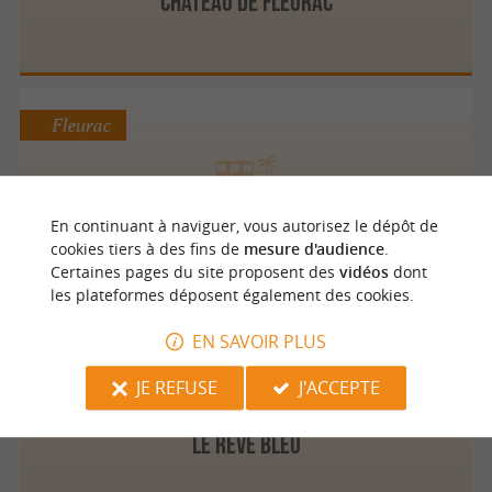
CHATEAU DE FLEURAC
Fleurac
Labergerie 24
En continuant à naviguer, vous autorisez le dépôt de
cookies tiers à des fins de
mesure d'audience
.
Certaines pages du site proposent des
vidéos
dont
les plateformes déposent également des cookies.
EN SAVOIR PLUS
Fleurac
JE REFUSE
J'ACCEPTE
Le Rêve Bleu