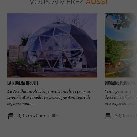
VOUS AIMEREZ
AUSSI
LA NOALHA INSOLIT'
Domaine Périgord
La Noalha Insolit' : logements insolites pour un
Venir pour une nu
séjour nature inédit en Dordogne Amateurs de
deux ou en famill
dépaysement, ...
une expérience ...
3,9 km - Lanouaille
30,3 km -