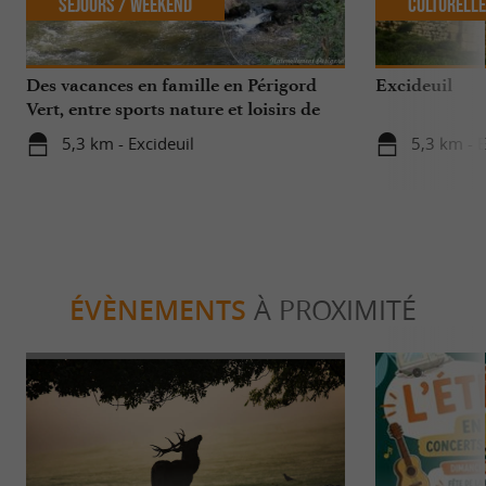
Séjours / Weekend
Culturell
Des vacances en famille en Périgord
Excideuil
Vert, entre sports nature et loisirs de
plein air
5,3 km - Excideuil
5,3 km - E
ÉVÈNEMENTS
À PROXIMITÉ