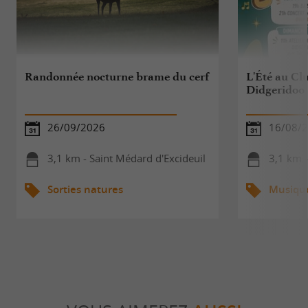
Randonnée nocturne brame du cerf
L'Été au Clu
Didgeridoo
26/09/2026
16/08/
3,1 km - Saint Médard d'Excideuil
3,1 km 
Sorties natures
Musiqu