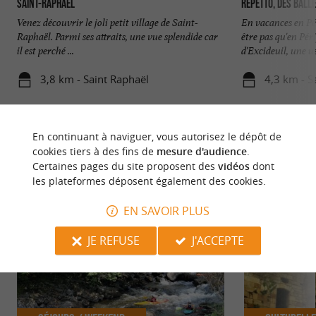
Saint-Raphaël
Repetto, des ball
Venez découvrir le joli petit village de Saint-
En vacances en Pé
Raphaël. Parmi ses attraits, une vue splendide car
être pas qu'en Pér
il est perché ...
d'Excideuil, une us
3,8 km - Saint Raphaël
4,3 km - S
En continuant à naviguer, vous autorisez le dépôt de
cookies tiers à des fins de
mesure d'audience
.
Certaines pages du site proposent des
vidéos
dont
les plateformes déposent également des cookies.
NOUS AVONS TESTÉ
POUR VOUS
EN SAVOIR PLUS
JE REFUSE
J'ACCEPTE