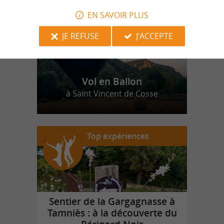
EN SAVOIR PLUS
JE REFUSE
J'ACCEPTE
Vol en Ballon
à Saint Vincent de Cosse
Top expériences
Sentier de la Gargagnasse à
Tamniès : à la découverte du