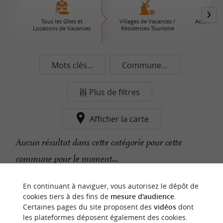
Tous les Gîtes et
Villages de Vacances /
Accueil à l
Locations de Vacances
Résidences Tourisme
Mots clés...
Commune...
Plus de filtres
Afficher la carte
Aucun résultat dans cette catégorie pour cette
commune pour le moment...
En continuant à naviguer, vous autorisez le dépôt de
n
o
t
e
c
o
u
p
e
c
o
e
u
cookies tiers à des fins de
mesure d'audience
.
r
d
r
Certaines pages du site proposent des
vidéos
dont
les plateformes déposent également des cookies.