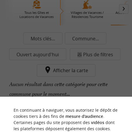
Tous les Gîtes et
Villages de Vacances /
Accueil à l
Locations de Vacances
Résidences Tourisme
Mots clés...
Commune...
Ouvert aujourd'hui
Plus de filtres
Afficher la carte
Aucun résultat dans cette catégorie pour cette
commune pour le moment...
En continuant à naviguer, vous autorisez le dépôt de
n
o
t
e
c
o
u
p
e
c
o
e
u
cookies tiers à des fins de
mesure d'audience
.
r
d
r
Certaines pages du site proposent des
vidéos
dont
les plateformes déposent également des cookies.