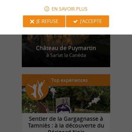
EN SAVOIR PLUS
JE REFUSE
J'ACCEPTE
Château de Puymartin
à Sarlat la Canéda
Top expériences
Sentier de la Gargagnasse à
Tamniès : à la découverte du