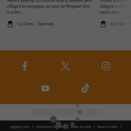
Notre Camping La Catie est situé à Tamniès, petit
Accueil à la ferme
village à la campagne, au cœur du Périgord Noir,
Salignac à côté d
à 15 km ...
reçoit dans ...
12,0 km - Tamnies
14,5 km - 
espace pro
mentions légales
plan du site
faire un lien