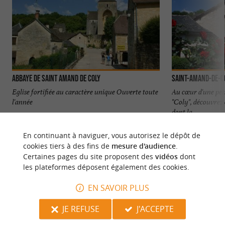
ABBAYE DE SAINT AMAND DE COLY
Saint-Amand-de-C
Eglise fortifiée au caractère unique Ouverte toute
Au cœur d'une peti
l'année
"Coly", découvrez 
dont la ...
945 m - Saint Amand de Coly
945 m - S
En continuant à naviguer, vous autorisez le dépôt de
cookies tiers à des fins de
mesure d'audience
.
Certaines pages du site proposent des
vidéos
dont
les plateformes déposent également des cookies.
EN SAVOIR PLUS
NOUS AVONS TESTÉ
POUR VOUS
JE REFUSE
J'ACCEPTE