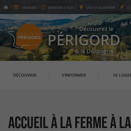
L'
AGENDA
ADRESSES
UTILES
GEO
LOCALISATION
L
Découvrez le
PÉRIGORD
& la Dordogne
DÉCOUVRIR
S'INFORMER
SE LOGE
Accueil à la ferme à L