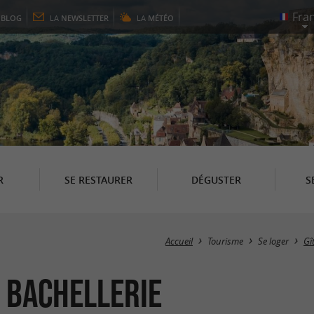
E
BLOG
LA
NEWSLETTER
LA
MÉTÉO
R
SE RESTAURER
DÉGUSTER
S
Accueil
Tourisme
Se loger
Gî
a Bachellerie