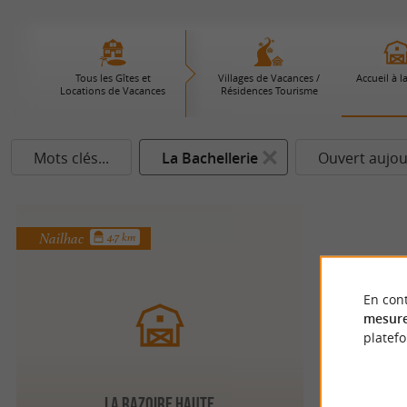
Tous les Gîtes et
Villages de Vacances /
Accueil à l
Locations de Vacances
Résidences Tourisme
Mots clés...
La Bachellerie
Ouvert aujou
Nailhac
4.7 km
En cont
mesure
platef
LA RAZOIRE HAUTE