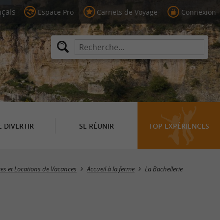
Espace Pro
Carnets de Voyage
Connexion
E DIVERTIR
SE RÉUNIR
TOP EXPÉRIENCES
Masquer la carte
tes et Locations de Vacances
Accueil à la ferme
La Bachellerie