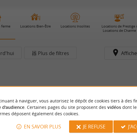
a ferme
Locations Bien-Être
Locations Insolites
Locations de Prestige 
Locations de Charme
rd'hui
Plus de filtres
Affiche
inuant à naviguer, vous autorisez le dépôt de cookies tiers à des fi
 d'audience
. Certaines pages du site proposent des
vidéos
dont le
ormes déposent également des cookies.
EN SAVOIR PLUS
JE REFUSE
J'A