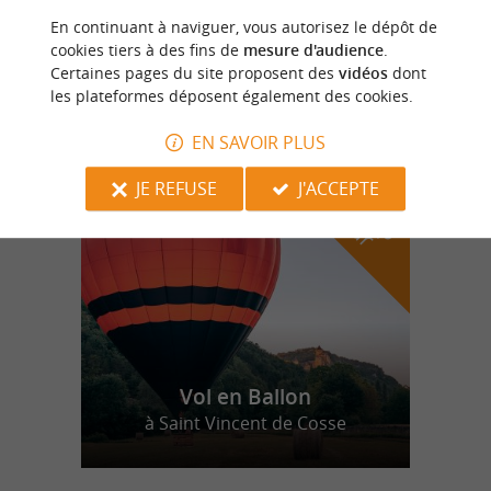
En continuant à naviguer, vous autorisez le dépôt de
CHATEAU DE MONCIAUX
cookies tiers à des fins de
mesure d'audience
.
Certaines pages du site proposent des
vidéos
dont
les plateformes déposent également des cookies.
EN SAVOIR PLUS
n
o
t
e
c
o
u
p
e
c
o
e
u
r
d
r
JE REFUSE
J'ACCEPTE
Vol en Ballon
à Saint Vincent de Cosse