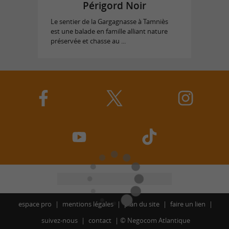
Périgord Noir
Le sentier de la Gargagnasse à Tamniès
est une balade en famille alliant nature
préservée et chasse au ...
espace pro
mentions légales
plan du site
faire un lien
suivez-nous
contact
©
Negocom Atlantique