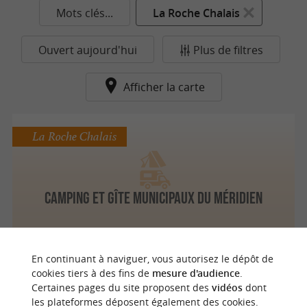
Mots clés...
La Roche Chalais
Ouvert aujourd'hui
Plus de filtres
Afficher la carte
La Roche Chalais
Camping et Gîte Municipaux du Méridien
En continuant à naviguer, vous autorisez le dépôt de
n
o
t
e
c
o
u
p
e
c
o
e
u
cookies tiers à des fins de
mesure d'audience
.
Certaines pages du site proposent des
vidéos
dont
les plateformes déposent également des cookies.