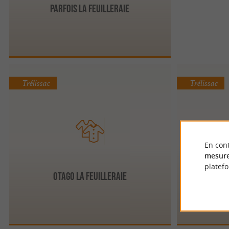
Parfois La Feuilleraie
Trélissac
Trélissac
En cont
mesure
platef
Otago La Feuilleraie