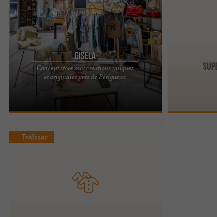
Gisela
Sup
Concept store aux créations uniques
Concept Store Gisela, la boutique de la Bandeja, à
et originales près de Périgueux
côté de Périgueux Gisela est un concept store, où
deux ...
Trélissac