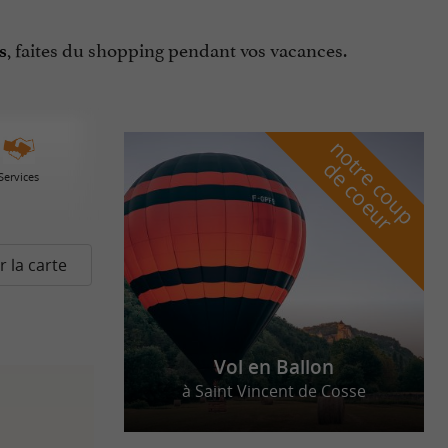
, faites du shopping pendant vos vacances.
s
n
o
t
e
c
o
u
p
e
c
o
e
u
r
d
r
Services
r la carte
Vol en Ballon
à Saint Vincent de Cosse