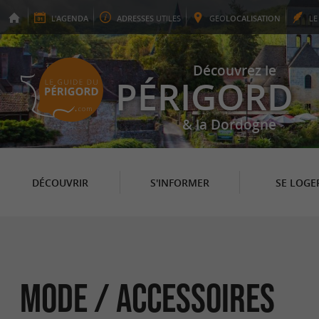
L'
AGENDA
ADRESSES
UTILES
GEO
LOCALISATION
L
Découvrez le
PÉRIGORD
& la Dordogne
DÉCOUVRIR
S'INFORMER
SE LOGE
Mode / Accessoires