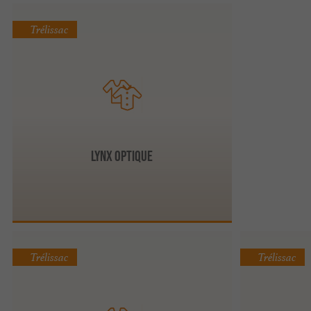
Trélissac
Lynx Optique
Trélissac
Trélissac