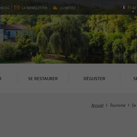
E
BLOG
LA
NEWSLETTER
LA
MÉTÉO
R
SE RESTAURER
DÉGUSTER
S
Accueil
Tourisme
Se 