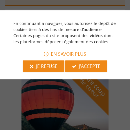
Veyrines de Domme
En continuant à naviguer, vous autorisez le dépôt de
cookies tiers à des fins de
mesure d'audience
.
Certaines pages du site proposent des
vidéos
dont
les plateformes déposent également des cookies.
VIALES FREDERICK
Spéléologie à Veyrines de Domme
EN SAVOIR PLUS
JE REFUSE
J'ACCEPTE
n
o
t
e
c
o
u
p
e
c
o
e
u
r
d
r