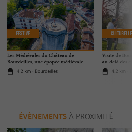
Festive
Culturell
Les Médiévales du Château de
Visite de Bour
Bourdeilles, une épopée médiévale
au-delà des 
incontournable
4,2 km - Bourdeilles
4,2 km - 
ÉVÈNEMENTS
À PROXIMITÉ