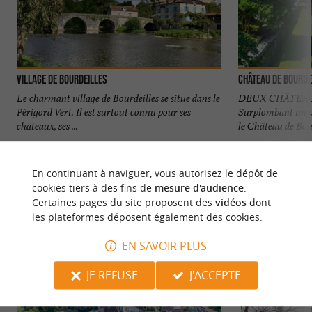
Village de Bourdeilles
Le charmant village de Bourdeilles se situe dans le
DEUX CHÂTEAU
Périgord Vert. Il est surtout connu pour ses
Surplombant un pi
châteaux, ses ...
le Château de Bour
4,2 km - Bourdeilles
4,3 km - B
En continuant à naviguer, vous autorisez le dépôt de
cookies tiers à des fins de
mesure d'audience
.
Certaines pages du site proposent des
vidéos
dont
les plateformes déposent également des cookies.
EN SAVOIR PLUS
NOUS AVONS TESTÉ
POUR VOUS
JE REFUSE
J'ACCEPTE