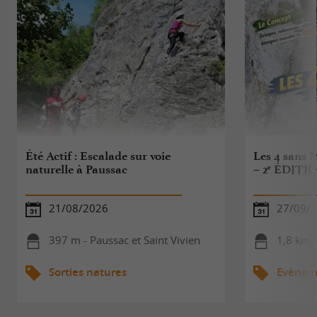
Été Actif : Escalade sur voie
Les 4 sans 
naturelle à Paussac
– 2ᵉ ÉDITIO
21/08/2026
27/09/
397 m - Paussac et Saint Vivien
1,8 km -
Sorties natures
Evèneme