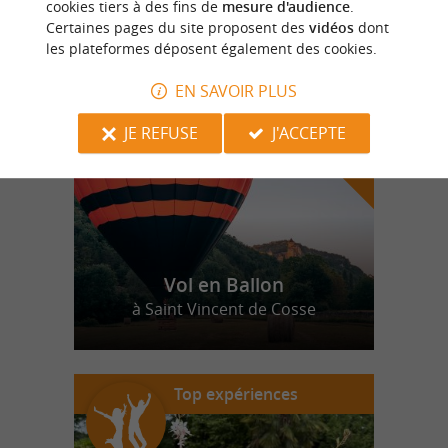
cookies tiers à des fins de
mesure d'audience
.
Certaines pages du site proposent des
vidéos
dont
les plateformes déposent également des cookies.
n
o
t
e
c
o
u
p
e
c
o
e
u
r
d
r
EN SAVOIR PLUS
JE REFUSE
J'ACCEPTE
Vol en Ballon
à Saint Vincent de Cosse
Top expériences