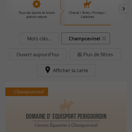
Tous les Sports et loisirs
Cheval / Ânes / Poneys /
Rand
pleine nature
Calèches
Déc
Mots clés...
Champcevinel
Ouvert aujourd'hui
Plus de filtres
Afficher la carte
Champcevinel
Domaine d’ Equisport Perigourdin
Centres Équestres à Champcevinel