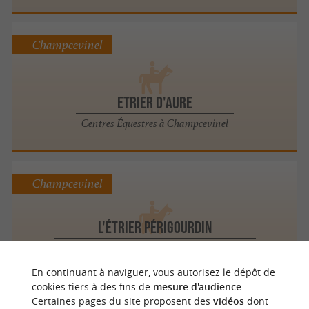
Champcevinel
Etrier d'Aure
Centres Équestres à Champcevinel
Champcevinel
L'Étrier Périgourdin
Balades à cheval / ânes / poneys à
Champcevinel
En continuant à naviguer, vous autorisez le dépôt de
cookies tiers à des fins de
mesure d'audience
.
Certaines pages du site proposent des
vidéos
dont