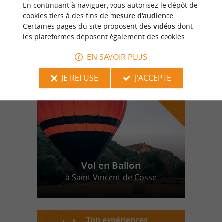
SKI CLUB DORDOGNE
En continuant à naviguer, vous autorisez le dépôt de
cookies tiers à des fins de
mesure d'audience
.
Certaines pages du site proposent des
vidéos
dont
les plateformes déposent également des cookies.
n
o
t
e
c
o
u
p
e
c
o
e
u
EN SAVOIR PLUS
r
d
r
JE REFUSE
J'ACCEPTE
Vol en Ballon
à Saint Vincent de Cosse
Top expériences