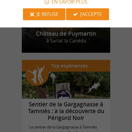
EN SAVOIR PLUS
JE REFUSE
J'ACCEPTE
Château de Puymartin
à Sarlat la Canéda
Top expériences
Sentier de la Gargagnasse à
Tamniès : à la découverte du
Périgord Noir
Le sentier de la Gargagnasse à Tamniès