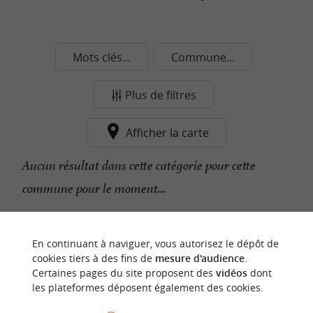
Mots clés...
Commune...
Plus de filtres
Afficher la carte
Aucun résultat dans cette catégorie pour cette
commune pour le moment...
n
o
t
e
c
o
u
p
e
c
o
e
u
En continuant à naviguer, vous autorisez le dépôt de
r
d
r
cookies tiers à des fins de
mesure d'audience
.
Certaines pages du site proposent des
vidéos
dont
les plateformes déposent également des cookies.