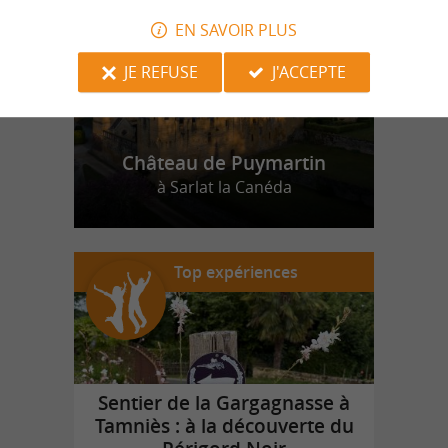
EN SAVOIR PLUS
JE REFUSE
J'ACCEPTE
Château de Puymartin
à Sarlat la Canéda
Top expériences
Sentier de la Gargagnasse à
Tamniès : à la découverte du