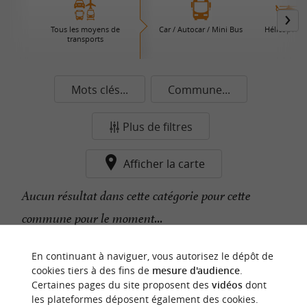
Tous les moyens de
Car / Autocar / Mini Bus
Hélicoptère
transports
Mots clés...
Commune...
Plus de filtres
Afficher la carte
Aucun résultat dans cette catégorie pour cette
commune pour le moment...
En continuant à naviguer, vous autorisez le dépôt de
n
o
t
e
c
o
u
p
e
c
o
e
u
cookies tiers à des fins de
mesure d'audience
.
r
d
r
Certaines pages du site proposent des
vidéos
dont
les plateformes déposent également des cookies.