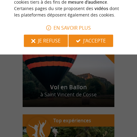
cookies tiers à des fins de
mesure d'audience
.
Certaines pages du site proposent des
vidéos
dont
les plateformes déposent également des cookies.
n
o
t
e
c
o
u
p
e
c
o
e
u
r
d
r
EN SAVOIR PLUS
JE REFUSE
J'ACCEPTE
Vol en Ballon
à Saint Vincent de Cosse
Top expériences