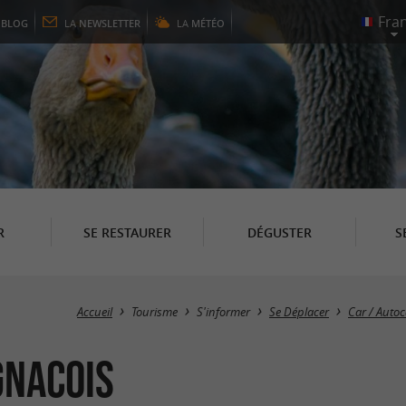
E
BLOG
LA
NEWSLETTER
LA
MÉTÉO
R
SE RESTAURER
DÉGUSTER
S
Accueil
Tourisme
S'informer
Se Déplacer
Car / Autoc
gnacois