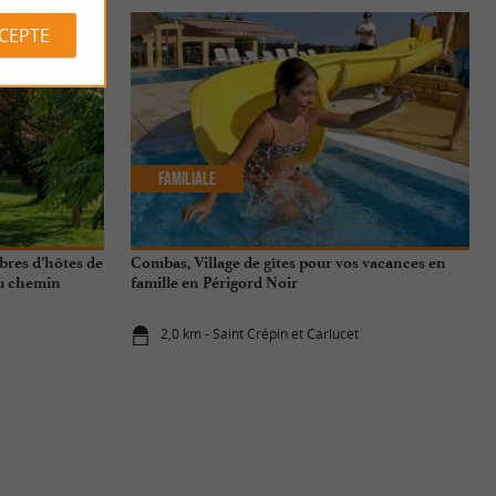
CCEPTE
Familiale
bres d’hôtes de
Combas, Village de gîtes pour vos vacances en
du chemin
famille en Périgord Noir
2,0 km - Saint Crépin et Carlucet