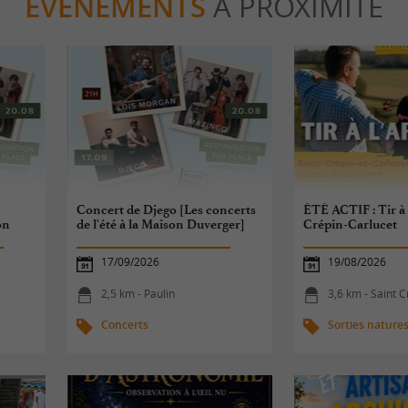
ÉVÈNEMENTS
À PROXIMITÉ
Concert de Djego [Les concerts
ÉTÉ ACTIF : Tir à l
on
de l'été à la Maison Duverger]
Crépin-Carlucet
17/09/2026
19/08/2026
2,5 km - Paulin
3,6 km - Saint Cr
Concerts
Sorties nature