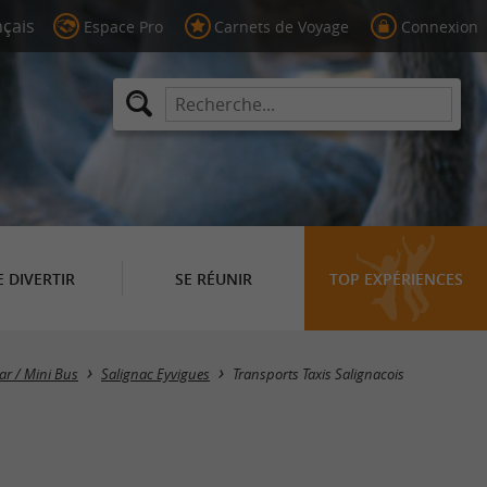
Espace Pro
Carnets de Voyage
Connexion
E DIVERTIR
SE RÉUNIR
TOP EXPÉRIENCES
ar / Mini Bus
Salignac Eyvigues
Transports Taxis Salignacois