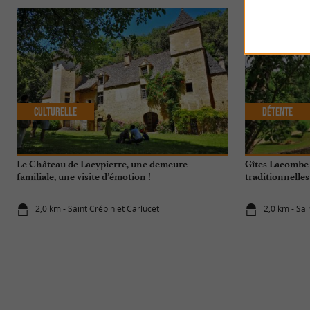
Culturelle
Détente
Le Château de Lacypierre, une demeure
Gîtes Lacombe 
familiale, une visite d’émotion !
traditionnelle
Noir
2,0 km - Saint Crépin et Carlucet
2,0 km - Sai