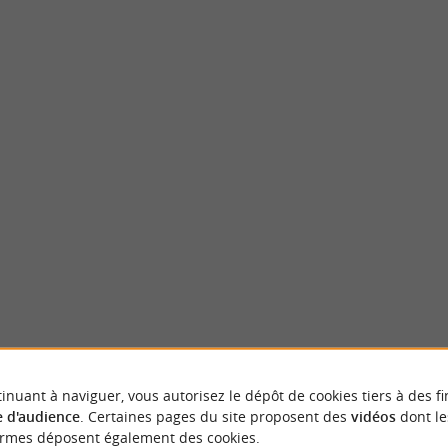
c
Eyrignac et ses Jardins
AC : découvrez l'histoire vivante au
Au cœur du Périgord noir, entre Sarlat et L
millénaire Dominant la vallée depuis ...
du Manoir d'Eyrignac, Monuments Historique
ignac Eyvigues
3,5 km - Salignac Eyvigues
inuant à naviguer, vous autorisez le dépôt de cookies tiers à des fi
NOUS AVONS TESTÉ
POUR VOU
 d'audience
. Certaines pages du site proposent des
vidéos
dont le
ormes déposent également des cookies.