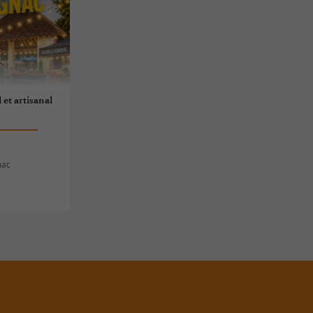
et artisanal
nac