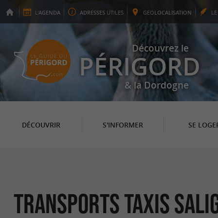
L'
AGENDA
ADRESSES
UTILES
GEO
LOCALISATION
L
Découvrez le
PÉRIGORD
& la Dordogne
DÉCOUVRIR
S'INFORMER
SE LOGE
Transports Taxis Sali