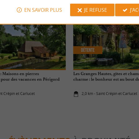
EN SAVOIR PLUS
JE REFUSE
J'A
Détente
: Maisons en pierres
Les Granges Hautes, gîtes et cham
s pour des vacances en Périgord
charme : le bonheur est au bout 
nt Crépin et Carlucet
2,0 km - Saint Crépin et Carlucet