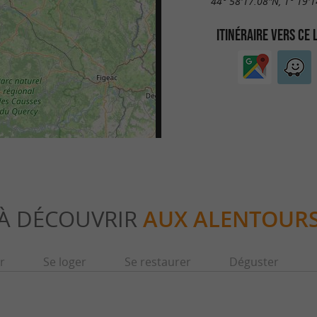
44° 58'17.08"N, 1° 19'1
ITINÉRAIRE VERS CE 
À DÉCOUVRIR
AUX ALENTOUR
r
Se loger
Se restaurer
Déguster