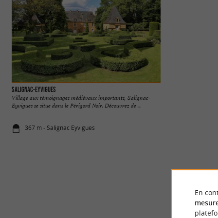
Salignac-Eyvigues
Château de Saligna
Village aux témoignages médiévaux importants, Salignac-
CHÂTEAU DE SALIGN
Eyvigues se situe dans le Périgord Noir. Découvrez de ...
coeur d'un château 
367 m - Salignac Eyvigues
548 m - Sal
En cont
mesure
platef