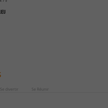
4.1"E
LIEU
S
Se divertir
Se Réunir