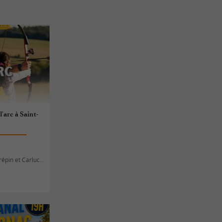
'arc à Saint-
épin et Carlucet
s