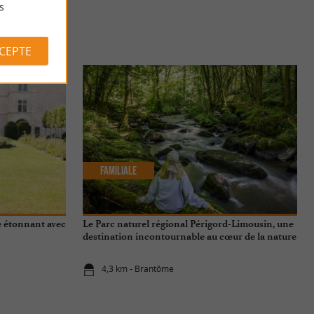
s
S
CCEPTE
Familiale
te étonnant avec
Le Parc naturel régional Périgord-Limousin, une
destination incontournable au cœur de la nature
4,3 km - Brantôme