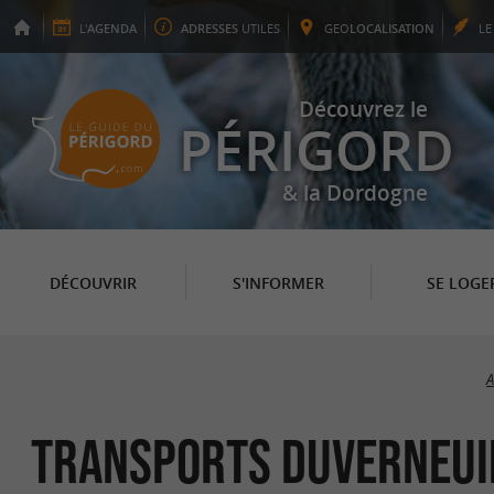
L'
AGENDA
ADRESSES
UTILES
GEO
LOCALISATION
L
Découvrez le
PÉRIGORD
& la Dordogne
DÉCOUVRIR
S'INFORMER
SE LOGE
A
TRANSPORTS DUVERNEUI