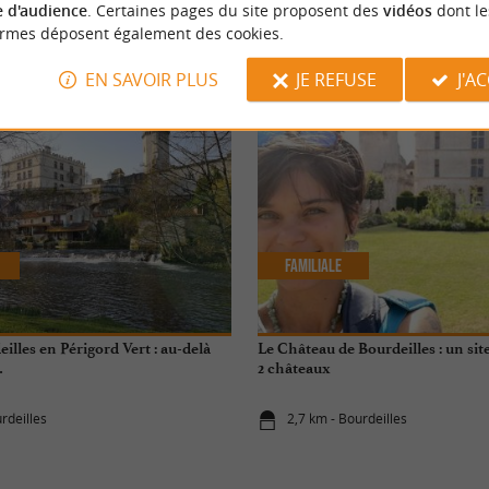
 d'audience
. Certaines pages du site proposent des
vidéos
dont le
ormes déposent également des cookies.
NOUS AVONS TESTÉ
POUR VOU
EN SAVOIR PLUS
JE REFUSE
J'A
Familiale
eilles en Périgord Vert : au-delà
Le Château de Bourdeilles : un si
…
2 châteaux
rdeilles
2,7 km - Bourdeilles