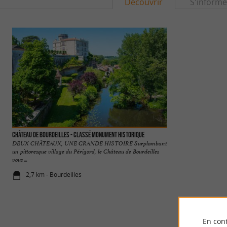
Découvrir
S'informe
Château de Bourdeilles - Classé Monument Historique
Village de Bourdei
DEUX CHÂTEAUX, UNE GRANDE HISTOIRE Surplombant
Le charmant village
un pittoresque village du Périgord, le Château de Bourdeilles
Vert. Il est surtout 
vous ...
2,7 km - Bourdeilles
2,7 km - Bou
En cont