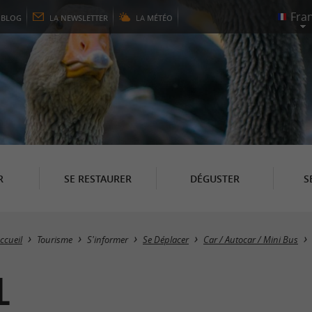
E
BLOG
LA
NEWSLETTER
LA
MÉTÉO
R
SE RESTAURER
DÉGUSTER
S
ccueil
Tourisme
S'informer
Se Déplacer
Car / Autocar / Mini Bus
L