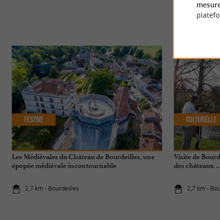
mesure
platef
Festive
Culturelle
Les Médiévales du Château de Bourdeilles, une
Visite de Bourd
épopée médiévale incontournable
des châteaux 
2,7 km - Bourdeilles
2,7 km - Bou