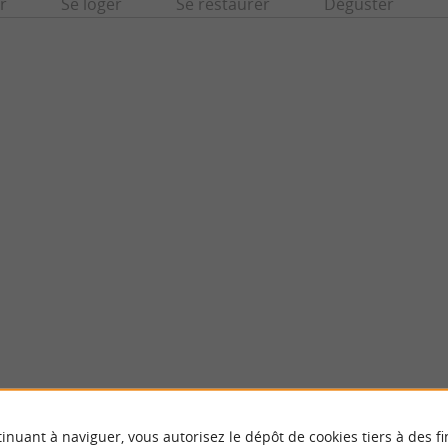
r
Se loger
Se restaurer
Déguster
lles
Grotte carrière de Brantôme
 de Bourdeilles se situe dans le Périgord
Un ensemble de carrières souterraines situé
connu pour ses châteaux, ses ...
rocheux dominant la Dronne a été exploité lo
rdeilles
3,5 km - Brantôme
inuant à naviguer, vous autorisez le dépôt de cookies tiers à des fi