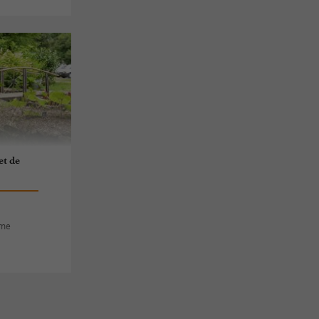
et de
ôme