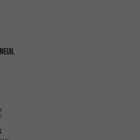
NEUIL
4
0
S