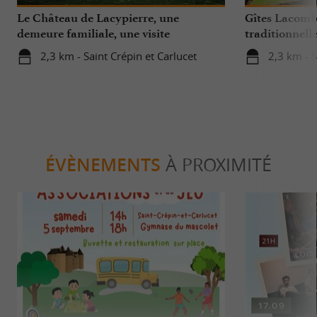
Le Château de Lacypierre, une
Gîtes Lacombe
demeure familiale, une visite
traditionnell
d’émotion !
Périgord Noir
2,3 km - Saint Crépin et Carlucet
2,3 km - S
ÉVÈNEMENTS
À PROXIMITÉ