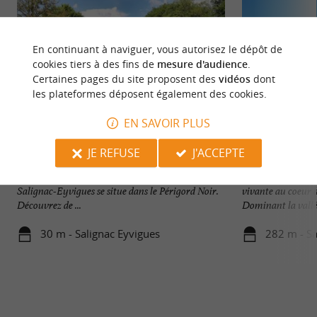
En continuant à naviguer, vous autorisez le dépôt de
cookies tiers à des fins de
mesure d'audience
.
Certaines pages du site proposent des
vidéos
dont
les plateformes déposent également des cookies.
EN SAVOIR PLUS
JE REFUSE
J'ACCEPTE
Salignac-Eyvigues
Château de Salign
Village aux témoignages médiévaux importants,
CHÂTEAU DE SALI
Salignac-Eyvigues se situe dans le Périgord Noir.
vivante au coeur 
Découvrez de ...
Dominant la vallée
30 m - Salignac Eyvigues
282 m - Sa