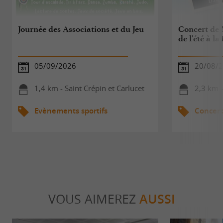
Journée des Associations et du Jeu
Concert de 
de l'été à l
05/09/2026
20/08/
1,4 km - Saint Crépin et Carlucet
2,3 km -
Evènements sportifs
Concert
VOUS AIMEREZ
AUSSI