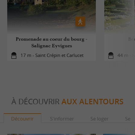
Promenade au coeur du bourg -
Bo
Salignac Eyvigues
17 m - Saint Crépin et Carlucet
44 m - S
À DÉCOUVRIR
AUX ALENTOURS
Découvrir
S'informer
Se loger
Se r