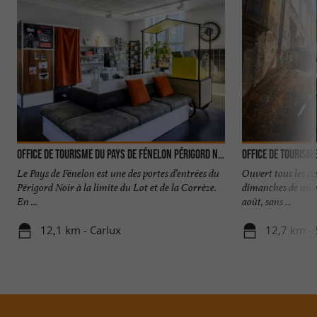
Office de Tourisme du Pays de Fénelon Périgord Noir
Le Pays de Fénelon est une des portes d’entrées du
Ouvert tous les jo
Périgord Noir à la limite du Lot et de la Corrèze.
dimanches de mi-n
En ...
août, sans ...
12,1 km - Carlux
12,7 km - 