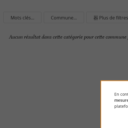
Mots clés...
Commune...
Plus de filtre
Aucun résultat dans cette catégorie pour cette commune 
En cont
mesure
platef