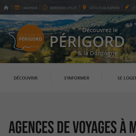
L'
AGENDA
ADRESSES
UTILES
GEO
LOCALISATION
L
Découvrez le
PÉRIGORD
& la Dordogne
DÉCOUVRIR
S'INFORMER
SE LOGE
Agences de voyages à