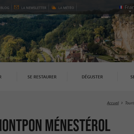
E
BLOG
LA
NEWSLETTER
LA
MÉTÉO
R
SE RESTAURER
DÉGUSTER
S
Accueil
Tour
 Montpon Ménestérol