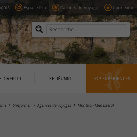
Espace Pro
Carnets de Voyage
Connexion
E DIVERTIR
SE RÉUNIR
TOP EXPÉRIENCES
Masquer la carte
isme
S'informer
Agences de voyages
Montpon Ménestérol