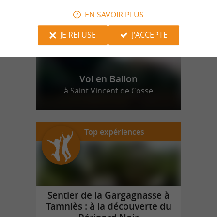
EN SAVOIR PLUS
JE REFUSE
J'ACCEPTE
Vol en Ballon
à Saint Vincent de Cosse
Top expériences
Sentier de la Gargagnasse à
Tamniès : à la découverte du