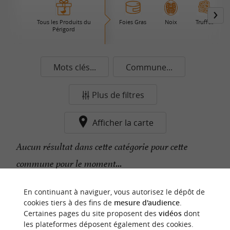
Tous les Produits du
Foies Gras
Noix
Truffes
Périgord
Mots clés...
Commune...
Plus de filtres
Afficher la carte
Aucun résultat dans cette catégorie pour cette
commune pour le moment...
En continuant à naviguer, vous autorisez le dépôt de
n
o
t
e
c
o
u
p
e
c
o
e
u
cookies tiers à des fins de
mesure d'audience
.
r
d
r
Certaines pages du site proposent des
vidéos
dont
les plateformes déposent également des cookies.