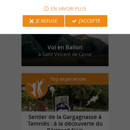
EN SAVOIR PLUS
JE REFUSE
J'ACCEPTE
Vol en Ballon
à Saint Vincent de Cosse
Top expériences
Sentier de la Gargagnasse à
Tamniès : à la découverte du