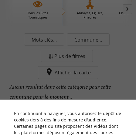
Tous les Sites
Abbayes, Eglises,
Châteaux 
Touristiques
Prieurés
Mots clés...
Commune...
Plus de filtres
Afficher la carte
Aucun résultat dans cette catégorie pour cette
commune pour le moment...
En continuant à naviguer, vous autorisez le dépôt de
n
o
t
e
c
o
u
p
e
c
o
e
u
cookies tiers à des fins de
mesure d'audience
.
r
d
r
Certaines pages du site proposent des
vidéos
dont
les plateformes déposent également des cookies.