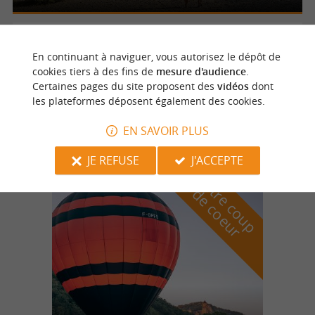
Alles sur Dordogne
1.5 km
En continuant à naviguer, vous autorisez le dépôt de
cookies tiers à des fins de
mesure d'audience
.
Certaines pages du site proposent des
vidéos
dont
les plateformes déposent également des cookies.
La plage du bac de Sors
EN SAVOIR PLUS
JE REFUSE
J'ACCEPTE
n
o
t
e
c
o
u
p
e
c
o
e
u
r
d
r