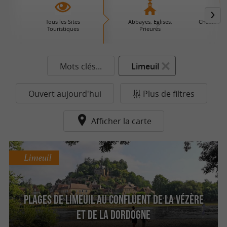
Tous les Sites
Abbayes, Eglises,
Châteaux 
Touristiques
Prieurés
Mots clés...
Limeuil
Ouvert aujourd'hui
Plus de filtres
Afficher la carte
Limeuil
Plages de Limeuil au confluent de la Vézère
et de la Dordogne