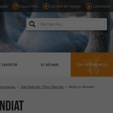
Espace Pro
Carnets de Voyage
Connexion
E DIVERTIR
SE RÉUNIR
TOP EXPÉRIENCES
Masquer la carte
Touristiques
Sites Naturels / Parcs Naturels
Abjat sur Bandiat
ndiat