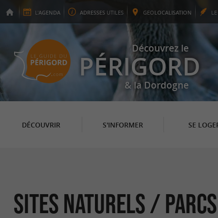
L'
AGENDA
ADRESSES
UTILES
GEO
LOCALISATION
L
Découvrez le
PÉRIGORD
& la Dordogne
DÉCOUVRIR
S'INFORMER
SE LOGE
Sites Naturels / Parcs