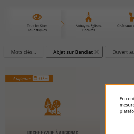
Tous les Sites
Abbayes, Eglises,
Châteaux 
Touristiques
Prieurés
Mots clés...
Abjat sur Bandiat
Ouvert au
Augignac
4.5 km
En cont
mesure
platef
Roche Eyzide à Augignac