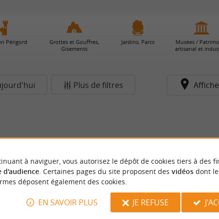
en Périgord
Grottes et Gouffres,
Jardins, Parcs
Musées / Patrim
Gisements
artisanal et indust
jourd'hui
Plus de filtres
Affiche
inuant à naviguer, vous autorisez le dépôt de cookies tiers à des fi
 d'audience
. Certaines pages du site proposent des
vidéos
dont le
ormes déposent également des cookies.
EN SAVOIR PLUS
JE REFUSE
J'A