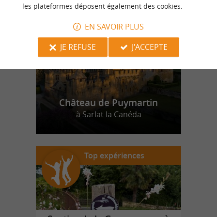
n
o
t
e
c
o
u
p
e
c
o
e
u
r
d
r
les plateformes déposent également des cookies.
EN SAVOIR PLUS
JE REFUSE
J'ACCEPTE
Château de Puymartin
à Sarlat la Canéda
Top expériences