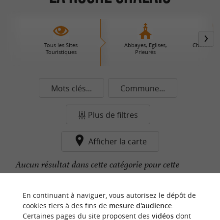
Tous les Sites
Abbayes, Eglises,
Châteaux 
Touristiques
Prieurés
Mots clés...
Commune...
Plus de filtres
Afficher la carte
Aucun résultat dans cette catégorie pour cette
commune pour le moment...
En continuant à naviguer, vous autorisez le dépôt de
cookies tiers à des fins de
mesure d'audience
.
Certaines pages du site proposent des
vidéos
dont