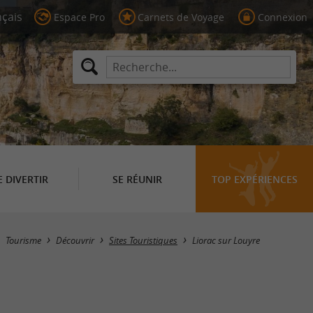
Espace Pro
Carnets de Voyage
Connexion
E DIVERTIR
SE RÉUNIR
TOP EXPÉRIENCES
Masquer la carte
Tourisme
Découvrir
Sites Touristiques
Liorac sur Louyre