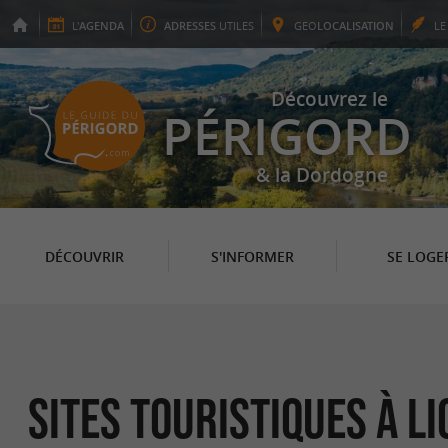
L'
AGENDA
ADRESSES
UTILES
GEO
LOCALISATION
L
Découvrez le
PÉRIGORD
& la Dordogne
DÉCOUVRIR
S'INFORMER
SE LOGE
Sites Touristiques à L