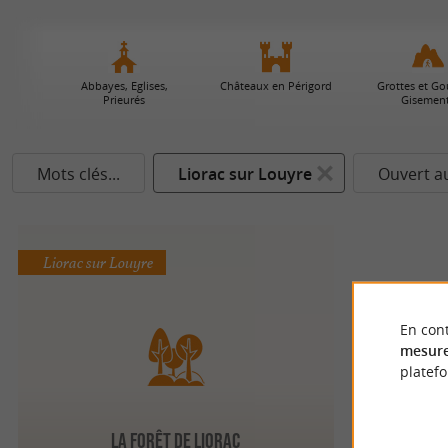
Abbayes, Eglises,
Châteaux en Périgord
Grottes et Go
Prieurés
Gisemen
Mots clés...
Liorac sur Louyre
Ouvert a
Liorac sur Louyre
En cont
mesure
platef
La Forêt de Liorac