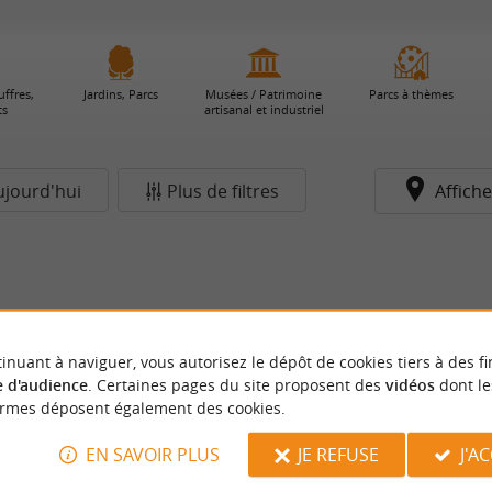
uffres,
Jardins, Parcs
Musées / Patrimoine
Parcs à thèmes
ts
artisanal et industriel
ujourd'hui
Plus de filtres
Affiche
inuant à naviguer, vous autorisez le dépôt de cookies tiers à des fi
 d'audience
. Certaines pages du site proposent des
vidéos
dont le
ormes déposent également des cookies.
EN SAVOIR PLUS
JE REFUSE
J'A