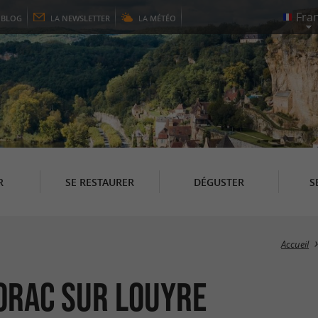
E
BLOG
LA
NEWSLETTER
LA
MÉTÉO
R
SE RESTAURER
DÉGUSTER
S
Accueil
iorac sur Louyre