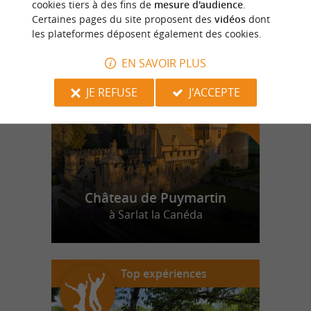
cookies tiers à des fins de
mesure d'audience
.
Certaines pages du site proposent des
vidéos
dont
les plateformes déposent également des cookies.
n
o
t
e
c
o
u
p
e
c
o
e
u
r
d
r
EN SAVOIR PLUS
JE REFUSE
J'ACCEPTE
Château de Puymartin
à Sarlat la Canéda
Top expériences