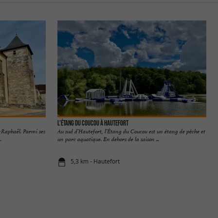
L’étang du Coucou à Hautefort
t-Raphaël. Parmi ses
Au sud d’Hautefort, l’Étang du Coucou est un étang de pêche et
.
un parc aquatique. En dehors de la saison ...
5,3 km - Hautefort