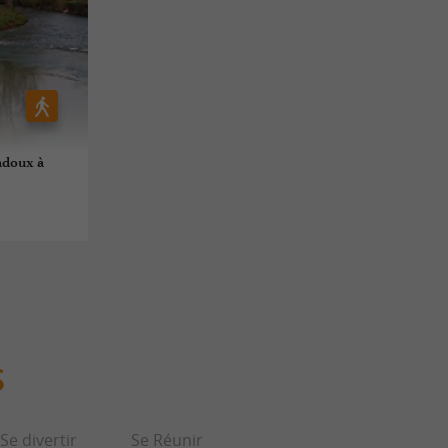
adoux à
S
Se divertir
Se Réunir