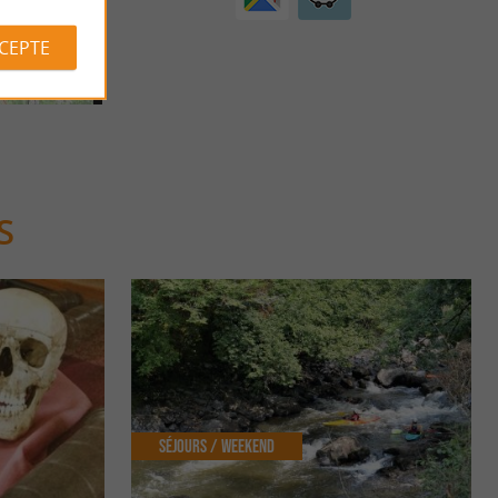
CCEPTE
S
Séjours / Weekend