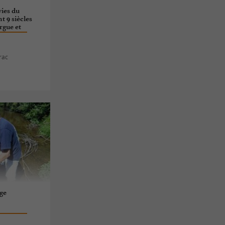
vies du
 9 siècles
rgue et
rac
age