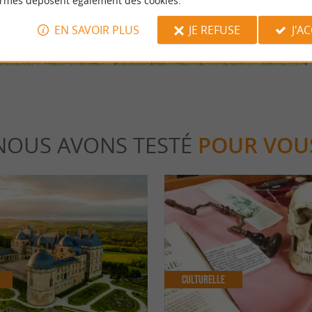
ormes déposent également des cookies.
EN SAVOIR PLUS
JE REFUSE
J'A
NOUS AVONS TESTÉ
POUR VOU
Culturelle