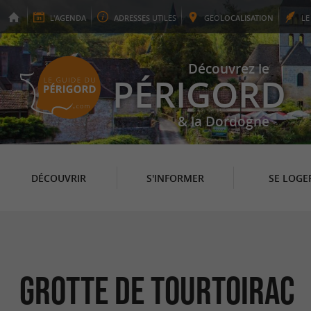
L'
AGENDA
ADRESSES
UTILES
GEO
LOCALISATION
L
Découvrez le
PÉRIGORD
& la Dordogne
DÉCOUVRIR
S'INFORMER
SE LOGE
Grotte de Tourtoirac