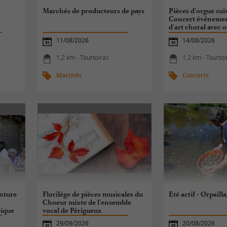
Marchés de producteurs de pays
Pièces d'orgue sui
Concert évènement
d'art choral avec o
quatuor à cordes
11/08/2026
14/08/2026
1,2 km - Tourtoirac
1,2 km - Tourtoi
Marchés
Concerts
nture
Florilège de pièces musicales du
Eté actif - Orpaill
Choeur mixte de l'ensemble
ique
vocal de Périgueux
29/09/2026
20/08/2026