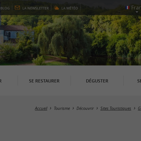
E
BLOG
LA
NEWSLETTER
LA
MÉTÉO
R
SE RESTAURER
DÉGUSTER
S
Accueil
Tourisme
Découvrir
Sites Touristiques
G