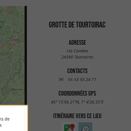
GROTTE DE TOURTOIRAC
ADRESSE
Les Combes
24390 Tourtoirac
CONTACTS
Tél. :
05 53 50 24 77
COORDONNÉES GPS
45° 15'56.21"N, 1° 4'26.55"E
ITINÉRAIRE VERS CE LIEU
ns de
s