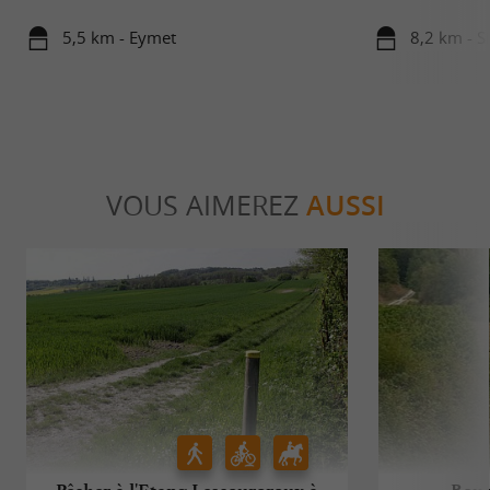
5,5 km - Eymet
8,2 km - S
VOUS AIMEREZ
AUSSI