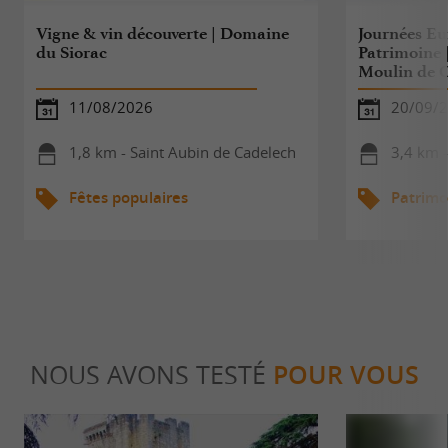
Vigne & vin découverte | Domaine
Journées E
du Siorac
Patrimoine |
Moulin de C
11/08/2026
20/09/
1,8 km - Saint Aubin de Cadelech
3,4 km -
Fêtes populaires
Patrimo
NOUS AVONS TESTÉ
POUR VOUS