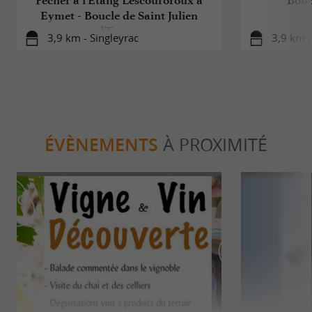
Pêcher à l'Etang Lescouroroux à
Bouc
Eymet - Boucle de Saint Julien
d'Eymet
3,9 km - Singleyrac
3,9 km -
ÉVÈNEMENTS
À PROXIMITÉ