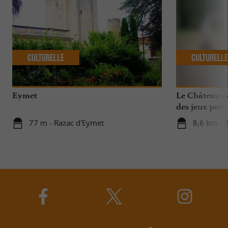
Culturelle
Culturell
Eymet
Le Château de
des jeux pour
77 m - Razac d'Eymet
8,6 km - 