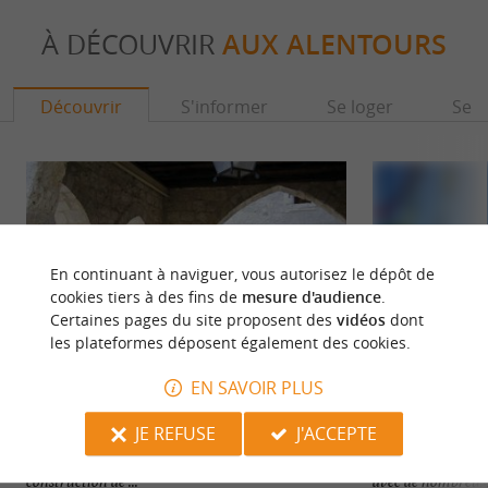
À DÉCOUVRIR
AUX ALENTOURS
Découvrir
S'informer
Se loger
Se r
En continuant à naviguer, vous autorisez le dépôt de
cookies tiers à des fins de
mesure d'audience
.
Certaines pages du site proposent des
vidéos
dont
les plateformes déposent également des cookies.
EN SAVOIR PLUS
LA BASTIDE D'EYMET
Sigoulès
JE REFUSE
J'ACCEPTE
Eymet est jolie bastide du 13ème siècle, fondée en
Sigoulès est conn
1256 par Alphonse de Poitiers. Malgré la
historique, ses pa
construction de ...
avec de nombreux 