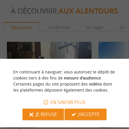
À DÉCOUVRIR
AUX ALENTOURS
Découvrir
S'informer
Se loger
Se r
En continuant à naviguer, vous autorisez le dépôt de
cookies tiers à des fins de
mesure d'audience
.
Certaines pages du site proposent des
vidéos
dont
les plateformes déposent également des cookies.
EN SAVOIR PLUS
Musée d'histoire de la médecine
Hautefort
JE REFUSE
J'ACCEPTE
Le Musée de la Médecine s’est installé dans
Commune du Périg
l’Hôtel-Dieu, au cœur de la petite ville
son patrimoine ci
d’Hautefort, en ...
château et son hôte