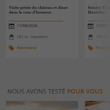
Visite privée du château et dîner
Soirées Thé
dans la cour d’honneur
Hautefort
11/08/2026
12/08/
181 m - Hautefort
181 m -
Patrimoine
Patrimo
NOUS AVONS TESTÉ
POUR VOUS