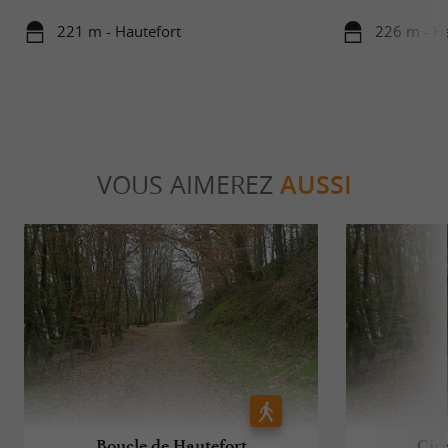
221 m - Hautefort
226 m - Ha
VOUS AIMEREZ
AUSSI
Boucle de Hautefort
Circ