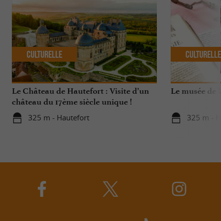
Culturelle
Culturell
Le Château de Hautefort : Visite d’un
Le musée de 
château du 17ème siècle unique !
325 m - Hautefort
325 m - H