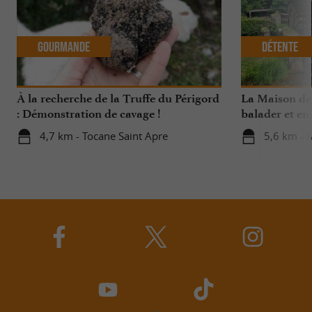
Gourmande
Détente
À la recherche de la Truffe du Périgord
La Maison de 
: Démonstration de cavage !
balader et en 
rivière limpid
4,7 km - Tocane Saint Apre
5,6 km - 