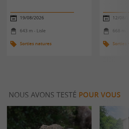
19/08/2026
12/08/
643 m - Lisle
668 m - 
Sorties natures
Sorties
NOUS AVONS TESTÉ
POUR VOUS