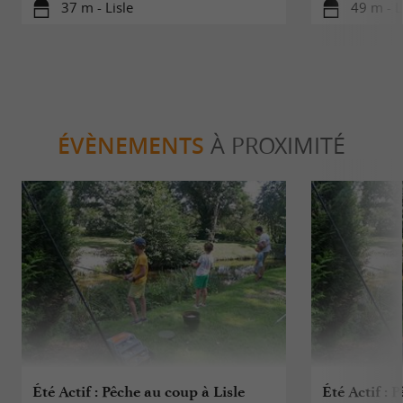
37 m - Lisle
49 m - L
ÉVÈNEMENTS
À PROXIMITÉ
Été Actif : Pêche au coup à Lisle
Été Actif : 