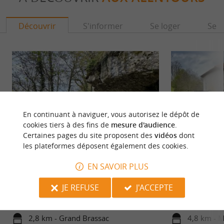
Découvrir
S'informer
Se loger
Se r
En continuant à naviguer, vous autorisez le dépôt de
cookies tiers à des fins de
mesure d'audience
.
Certaines pages du site proposent des
vidéos
dont
les plateformes déposent également des cookies.
Moulin de Rochereuil
Maison de la Dro
EN SAVOIR PLUS
Le Moulin de Rochereuil se trouve sur la Dronne,
Sur les berges de 
JE REFUSE
J'ACCEPTE
dans la commune de Grand-Brassac. Ce moulin à
commune de Monta
huile de noix ...
Saint-Apre, le cha
2,8 km - Grand Brassac
4,8 km - M