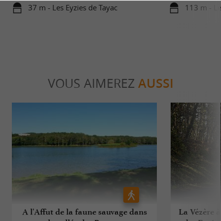
37 m - Les Eyzies de Tayac
113 m - Le
VOUS AIMEREZ
AUSSI
A l'Affut de la faune sauvage dans
La Vézère à 