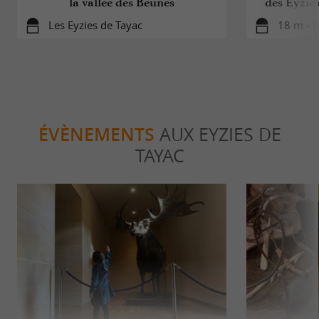
la vallée des Beunes
des Eyzie
Les Eyzies de Tayac
18 m - L
ÉVÈNEMENTS
AUX EYZIES DE
TAYAC