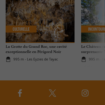
Culturelle
Incontour
La Grotte du Grand Roc, une cavité
Le Château 
exceptionnelle en Périgord Noir
surprenante f
995 m - Les Eyzies de Tayac
995 m - L