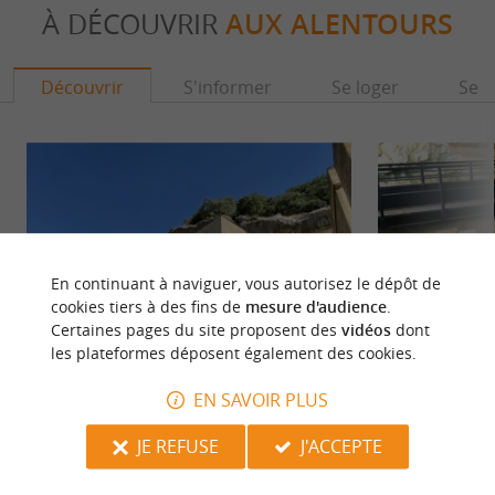
À DÉCOUVRIR
AUX ALENTOURS
Découvrir
S'informer
Se loger
Se r
En continuant à naviguer, vous autorisez le dépôt de
cookies tiers à des fins de
mesure d'audience
.
Certaines pages du site proposent des
vidéos
dont
les plateformes déposent également des cookies.
Musée National de Préhistoire
Musée Pataud, gis
EN SAVOIR PLUS
Le Musée National de Préhistoire se trouve au
L’abri Pataud jou
cœur d’un ensemble de sites préhistoriques, sur la
JE REFUSE
J'ACCEPTE
Préhistoire, dans 
commune des ...
Périgord Noir. ...