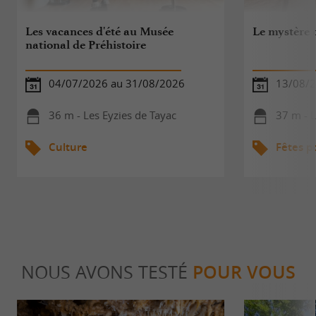
Les vacances d'été au Musée
Le mystère d
national de Préhistoire
04/07/2026 au 31/08/2026
13/08/
36 m - Les Eyzies de Tayac
37 m - L
Culture
Fêtes p
NOUS AVONS TESTÉ
POUR VOUS