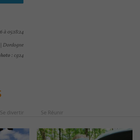
 à 05:18:24
| Dordogne
hoto :
cg24
S
Se divertir
Se Réunir