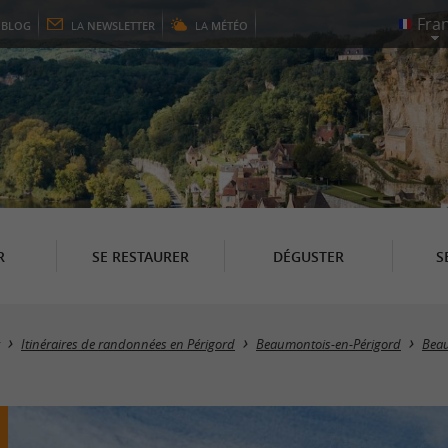
E
BLOG
LA
NEWSLETTER
LA
MÉTÉO
R
SE RESTAURER
DÉGUSTER
S
Itinéraires de randonnées en Périgord
Beaumontois-en-Périgord
Bea