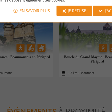
ormes déposent également des cookies.
EN SAVOIR PLUS
JE REFUSE
J'A
nnes - Beaumontois en Périgord
Boucle du Grand Mayme - Bea
Périgord
Beaumont
1,5 km - Beaumont
ÉVÈNEMENTS
À PROXIMITÉ