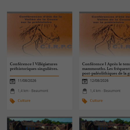
Conférence I Villégiatures
Conférence I Après le tem
préhistoriques singulières.
mammouths. Les fréquent
post-paléolithiques de la g
de Rouffignac.
11/08/2026
12/08/2026
1,4 km - Beaumont
1,4 km - Beaumont
Culture
Culture