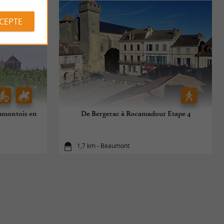
CCEPTE
umontois en
De Bergerac à Rocamadour Etape 4
1,7 km - Beaumont