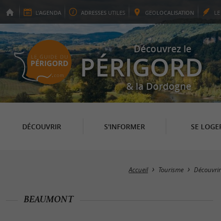
L'
AGENDA
ADRESSES
UTILES
GEO
LOCALISATION
L
Découvrez le
PÉRIGORD
& la Dordogne
DÉCOUVRIR
S'INFORMER
SE LOGE
Accueil
Tourisme
Découvrir
BEAUMONT