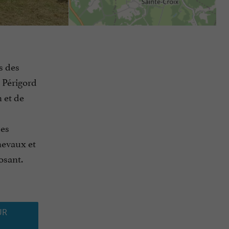
s des
 Périgord
 et de
des
hevaux et
osant.
UR