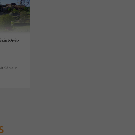
Saint-Avit-
vit Sénieur
S