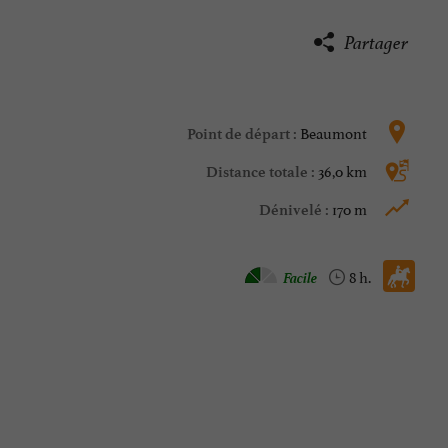
Partager
Beaumont
Point de départ :
36,0 km
Distance totale :
170 m
Dénivelé :
Cheval :
Facile
8 h.