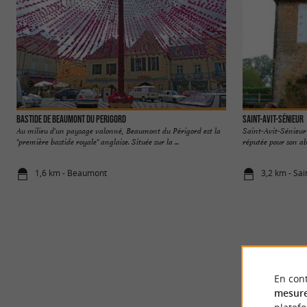
BASTIDE DE BEAUMONT DU PERIGORD
Saint-Avit-Sénieur
Au milieu d'un paysage valonné, Beaumont du Périgord est la
Saint-Avit-Sénieur
"première bastide royale" anglaise. Située sur la ...
réputée pour son ab
1,6 km - Beaumont
3,2 km - Sai
En cont
mesure