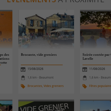
ps des
Brocante, vide greniers
Soirée contée par
ations
Lavelle
rotte
15/08/2026
11/08/2026
1,6 km - Beaumont
1,6 km - Beaum
Brocantes, Vides greniers
Fêtes populair