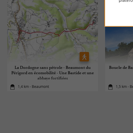
platef
La Dordogne sans pétrole - Beaumont du
Boucle de Ba
Périgord en écomobilité - Une Bastide et une
abbaye fortifiées
1,4 km - Beaumont
1,5 km - 