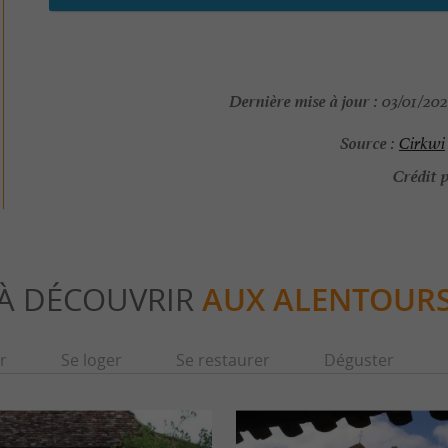
Dernière mise à jour :
03/01/2026
Source :
Cirkwi
Crédit p
À DÉCOUVRIR
AUX ALENTOUR
r
Se loger
Se restaurer
Déguster