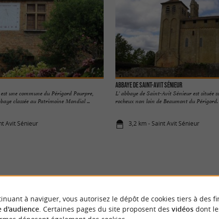
Abbaye de Saint-Avit Sénieur
 est une commune du Périgord Pourpre,
L' abbaye de Saint-Avit Sénieur est située 
baye classée au Patrimoine Mondial ...
rocheux non loin de Beaumont du Périgord. R
nt Avit Sénieur
3,2 km - Saint Avit Sénieur
VOUS AIMEREZ
AUSSI
inuant à naviguer, vous autorisez le dépôt de cookies tiers à des fi
 d'audience
. Certaines pages du site proposent des
vidéos
dont le