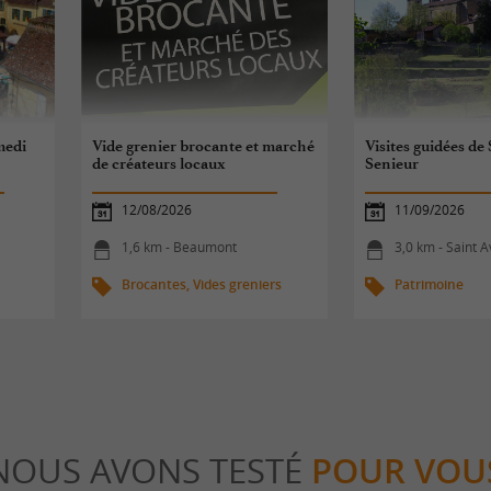
medi
Vide grenier brocante et marché
Visites guidées de 
de créateurs locaux
Senieur
12/08/2026
11/09/2026
1,6 km - Beaumont
3,0 km - Saint A
Brocantes, Vides greniers
Patrimoine
NOUS AVONS TESTÉ
POUR VOU