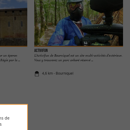
Activifun
sur un éperon
L’Activifun de Bourniquel est un site multi-activités d’extérieur.
égie par la ...
Vous y trouverez un parc arboré réservé ...
4,6 km - Bourniquel
ns de
s