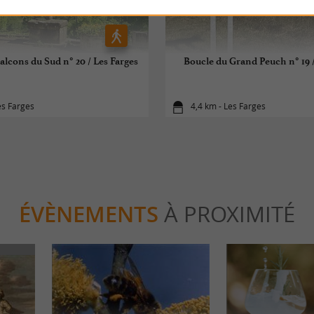
alcons du Sud n° 20 / Les Farges
Boucle du Grand Peuch n° 19 /
es Farges
4,4 km - Les Farges
ÉVÈNEMENTS
À PROXIMITÉ