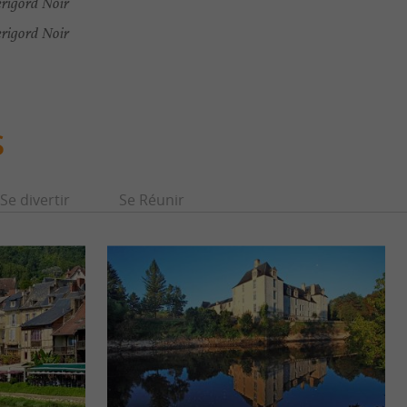
erigord Noir
erigord Noir
S
Se divertir
Se Réunir