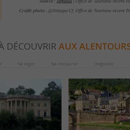
Source :
Sirtaqui
| Office de Tourisme vezere P
Crédit photo :
@Sirtaqui Cf. Office de Tourisme vezere P
À DÉCOUVRIR
AUX ALENTOUR
r
Se loger
Se restaurer
Déguster