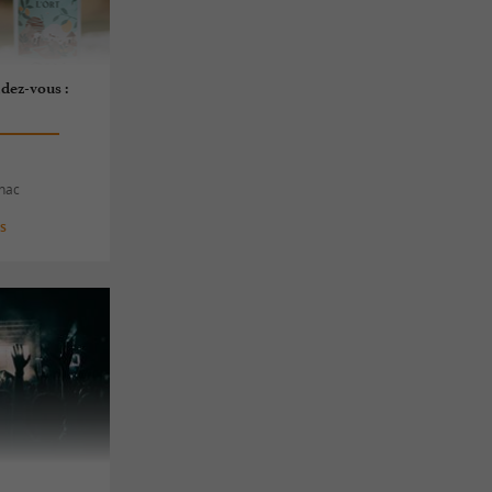
ndez-vous :
gnac
es