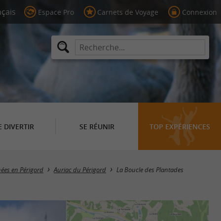
Espace Pro
Carnets de Voyage
Connexion
E DIVERTIR
SE RÉUNIR
TOP EXPÉRIENCES
nées en Périgord
Auriac du Périgord
La Boucle des Plantades