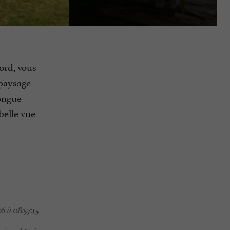
gord, vous
 paysage
longue
belle vue
6 à 08:57:15