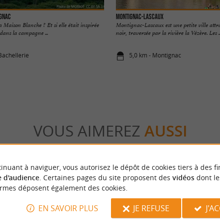
ignac
Montignac-Lascaux
 Maison Blanche ? Et si elle était inspirée
Montignac-Lascaux est une petite ville attr
dans la campagne ...
noir, traversée par la rivière la Vézère. Les ..
Bachellerie
5,0 km - Montignac
VOUS AIMEREZ
AUSSI
inuant à naviguer, vous autorisez le dépôt de cookies tiers à des fi
 d'audience
. Certaines pages du site proposent des
vidéos
dont le
ormes déposent également des cookies.
EN SAVOIR PLUS
JE REFUSE
J'A