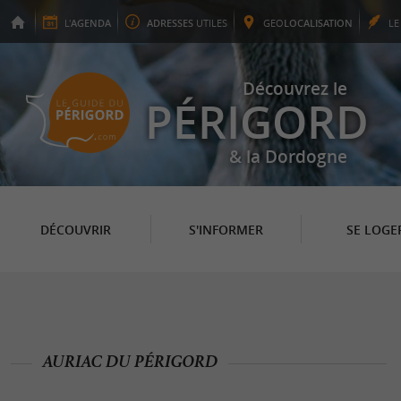
L'
AGENDA
ADRESSES
UTILES
GEO
LOCALISATION
L
Découvrez le
PÉRIGORD
& la Dordogne
DÉCOUVRIR
S'INFORMER
SE LOGE
AURIAC DU PÉRIGORD