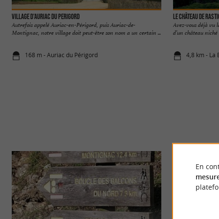
VILLAGE D'AURIAC DU PERIGORD
Le Château de Rast
Autrefois appelé Auriac-en-Périgord, puis Auriac-de-
Avez-vous déjà vu la
Montignac, notre village doit peut-être son nom a un certain ...
d’un château niché 
168 m - Auriac du Périgord
4,8 km - La 
En cont
mesure
platef