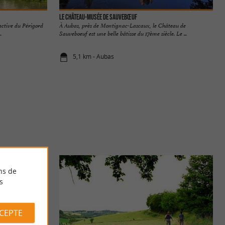
Le Château-Musée de Sauvebœuf
active du Périgord
À Aubas, près de Montignac-Lascaux, le Château de
.
Sauveboeuf est une belle bâtisse du 17ème siècle. Le ...
5,1 km - Aubas
ns de
s
CCEPTE