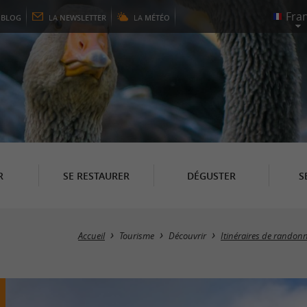
E
BLOG
LA
NEWSLETTER
LA
MÉTÉO
R
SE RESTAURER
DÉGUSTER
S
Accueil
Tourisme
Découvrir
Itinéraires de randon