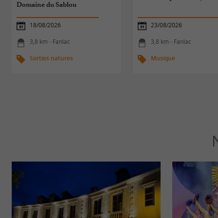
Domaine du Sablou
18/08/2026
23/08/2026
3,8 km - Fanlac
3,8 km - Fanlac
Sorties natures
Musique