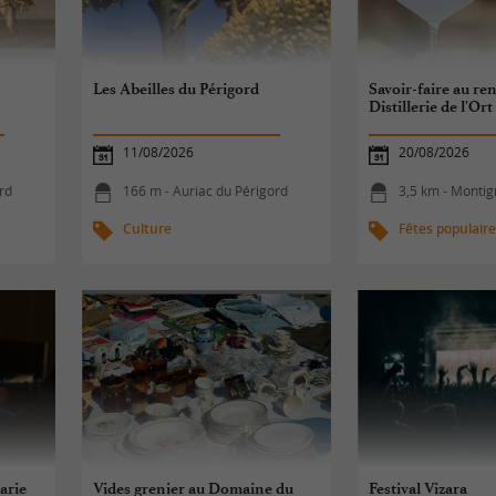
Les Abeilles du Périgord
Savoir-faire au re
Distillerie de l'Ort
11/08/2026
20/08/2026
rd
166 m - Auriac du Périgord
3,5 km - Monti
Culture
Fêtes populair
arie
Vides grenier au Domaine du
Festival Vizara