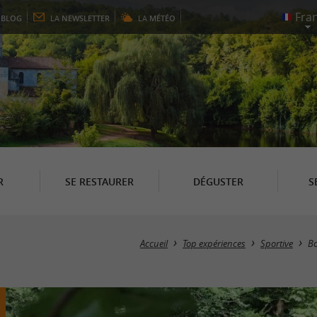
E
BLOG
LA
NEWSLETTER
LA
MÉTÉO
R
SE RESTAURER
DÉGUSTER
S
Accueil
Top expériences
Sportive
Bo