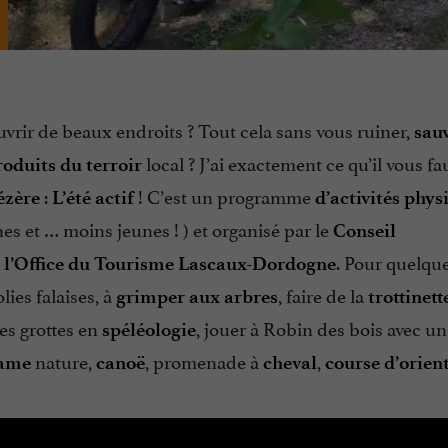
vrir de beaux endroits ? Tout cela sans vous ruiner,
sau
local ? J’ai exactement ce qu’il vous f
roduits du terroir
:
! C’est un programme
ézère
L’été actif
d’activités phys
nes et … moins jeunes ! ) et organisé par le
Conseil
. Pour quelque
l’Office du Tourisme Lascaux-Dordogne
lies falaises, à
, faire de la
grimper aux arbres
trottinett
des grottes en
, jouer à Robin des bois avec u
spéléologie
nature,
, promenade à
,
game
canoë
cheval
course d’orien