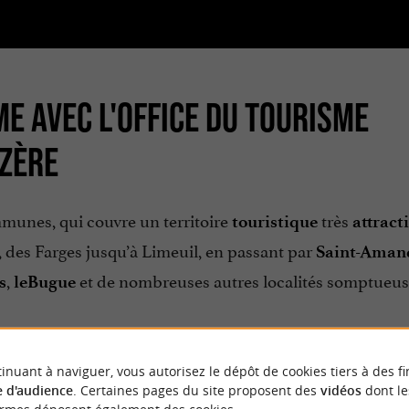
ME AVEC L'OFFICE DU TOURISME
ZÈRE
unes, qui couvre un territoire
très
touristique
attracti
ée, des Farges jusqu’à Limeuil, en passant par
Saint-Aman
,
et de nombreuses autres localités somptueus
s
le
Bugue
inuant à naviguer, vous autorisez le dépôt de cookies tiers à des fi
 d'audience
. Certaines pages du site proposent des
vidéos
dont le