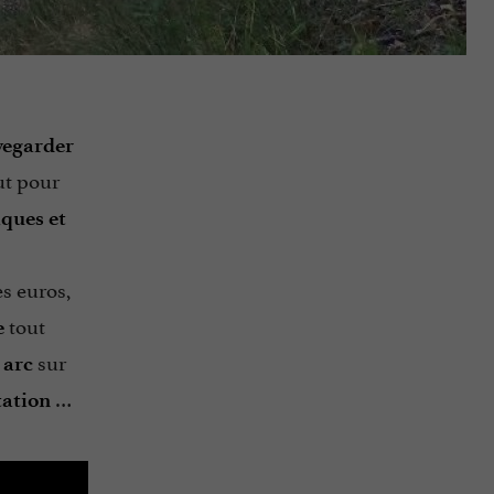
vegarder
aut pour
iques et
s euros,
tout
e
n
sur
arc
…
tation