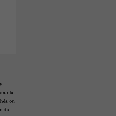
s
pour la
, on
hés
on du