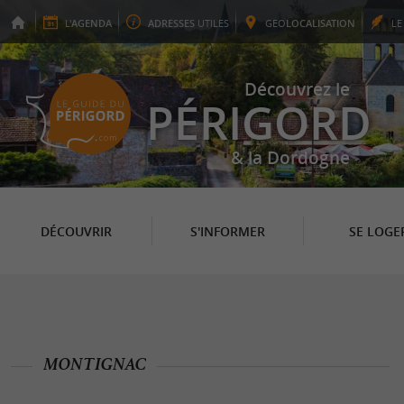
L'
AGENDA
ADRESSES
UTILES
GEO
LOCALISATION
L
Découvrez le
PÉRIGORD
& la Dordogne
DÉCOUVRIR
S'INFORMER
SE LOGE
MONTIGNAC