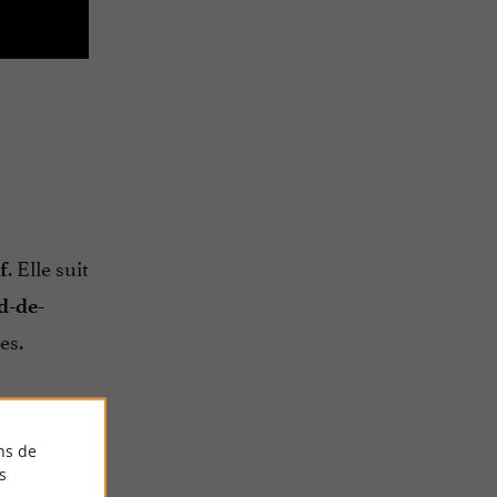
. Elle suit
f
d-de-
es.
ns de
s