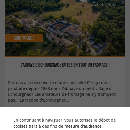
Échourgnac
Gourmande
L'abbaye d'Echourgnac : faites en tout un fromage !
Partons à la découverte d'une spécialité Périgordine,
produite depuis 1868 dans l'abbaye du petit village d'
Echourgnac ! Les amateurs de fromage ne s'y trompent
pas... La trappe d'Echourgnac ...
En continuant à naviguer, vous autorisez le dépôt de
cookies tiers à des fins de
mesure d'audience
.
Carlux