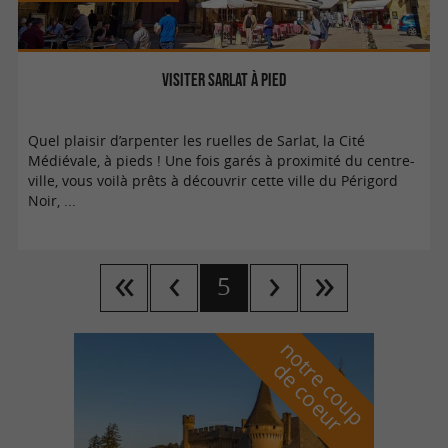
Visiter Sarlat à pied
Quel plaisir d’arpenter les ruelles de Sarlat, la Cité
Médiévale, à pieds ! Une fois garés à proximité du centre-
ville, vous voilà prêts à découvrir cette ville du Périgord
Noir, ...
5
n
o
t
e
c
o
u
p
e
c
o
e
u
r
d
r