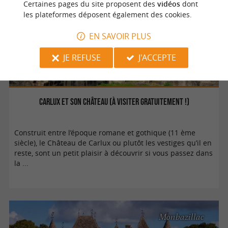
Certaines pages du site proposent des
vidéos
dont
les plateformes déposent également des cookies.
EN SAVOIR PLUS
Culturelle
JE REFUSE
J'ACCEPTE
Carlux et son château (à visiter gratuitement !)
Construit entre l’époque romane et gothique (11 ème
siècle), le Château de Carlux ou plutôt les vestiges qu’il en
reste, sont un petit plaisir à découvrir si vous passez dans
la ...
Monbazillac