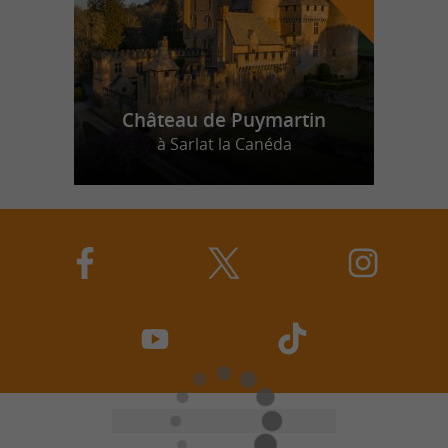
Château de Puymartin
à Sarlat la Canéda