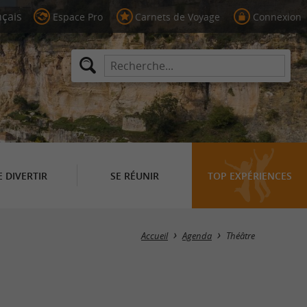
Espace Pro
Carnets de Voyage
Connexion
E DIVERTIR
SE RÉUNIR
TOP EXPÉRIENCES
Masquer la carte
Accueil
Agenda
Théâtre