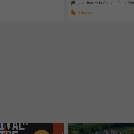
e
Javerlhac et la Chapelle Saint Rob
Théâtre