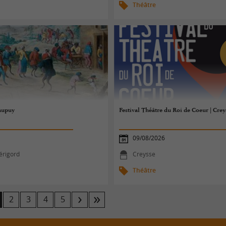
Théâtre
aupuy
Festival Théâtre du Roi de Coeur | Crey
09/08/2026
érigord
Creysse
Théâtre
2
3
4
5