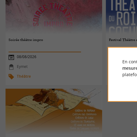
Soirée théâtre impro
Festival Théâtre 
08/08/2026
08/08/2026
En cont
Eymet
Ginestet
mesure
platef
Théâtre
Théâtre