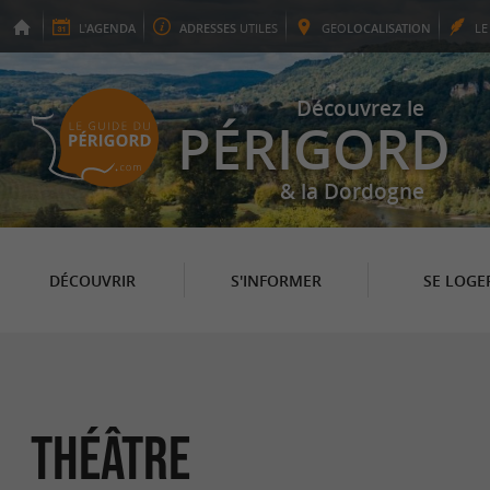
L'
AGENDA
ADRESSES
UTILES
GEO
LOCALISATION
L
Découvrez le
PÉRIGORD
& la Dordogne
DÉCOUVRIR
S'INFORMER
SE LOGE
Théâtre