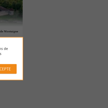
u de Montaigne
ns de
s
CCEPTE