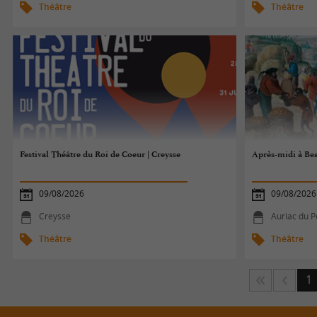
Théâtre
Théâtre
Festival Théâtre du Roi de Coeur | Creysse
Après-midi à Be
09/08/2026
09/08/2026
Creysse
Auriac du P
Théâtre
Théâtre
1