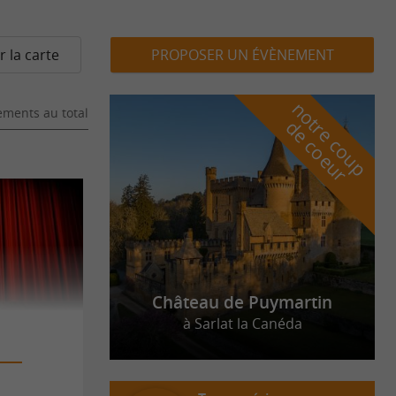
r la carte
PROPOSER UN ÉVÈNEMENT
n
o
t
e
c
o
u
p
e
c
o
e
u
ments au total
r
d
r
Château de Puymartin
à Sarlat la Canéda