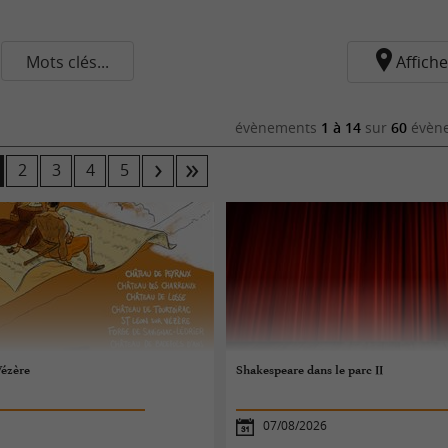
Mots clés...
Affiche
évènements
1 à 14
sur
60
évène
2
3
4
5
Vézère
Shakespeare dans le parc II
07/08/2026