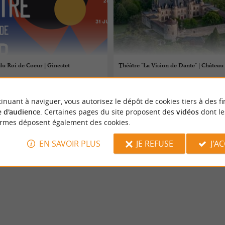
du Roi de Coeur | Ginestet
Théâtre "La Vision de Dante" | Châtea
08/08/2026
inuant à naviguer, vous autorisez le dépôt de cookies tiers à des fi
Saint Michel de Montaigne
 d'audience
. Certaines pages du site proposent des
vidéos
dont le
ormes déposent également des cookies.
Théâtre
EN SAVOIR PLUS
JE REFUSE
J'A