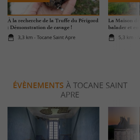
À la recherche de la Truffe du Périgord
La Maison de 
: Démonstration de cavage !
balader et en 
rivière limpid
3,3 km - Tocane Saint Apre
5,3 km - 
ÉVÈNEMENTS
À TOCANE SAINT
APRE