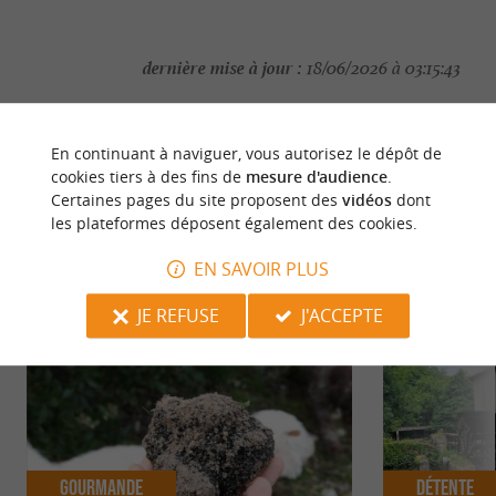
dernière mise à jour :
18/06/2026 à 03:15:43
Source :
Crédit photo :
Sirtaqui
-
©Alois Matic -
CC BY-
NC-ND 4.0
En continuant à naviguer, vous autorisez le dépôt de
cookies tiers à des fins de
mesure d'audience
.
Certaines pages du site proposent des
vidéos
dont
les plateformes déposent également des cookies.
EN SAVOIR PLUS
NOUS AVONS TESTÉ
POUR VOUS
JE REFUSE
J'ACCEPTE
Gourmande
Détente