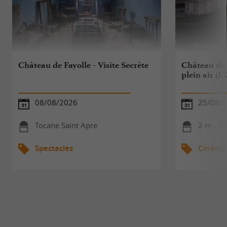
Château de Fayolle - Visite Secrète
Château de 
plein air (L
08/08/2026
25/08/
Tocane Saint Apre
2 m - To
Spectacles
Cinéma